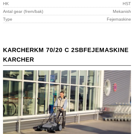
HK
HST
Antal gear (frem/bak)
Mekanish
Type
Fejemaskine
KARCHER
KM 70/20 C 2SB
FEJEMASKINE
KARCHER