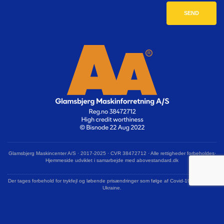
Glamsbjerg Maskincenter A/S · 2017-2025 · CVR 38472712 · Alle rettigheder forbeholdes·
Hjemmeside udviklet i samarbejde med abovestandard.dk
Der tages forbehold for trykfejl og løbende prisændringer som følge af Covid-19 og krigen i
Ukraine.