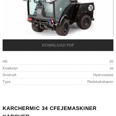
HK
26
Knækstyr
Ja
Drivkraft
Hydrostatisk
Type
Redskabsbærer
KARCHER
MIC 34 C
FEJEMASKINER