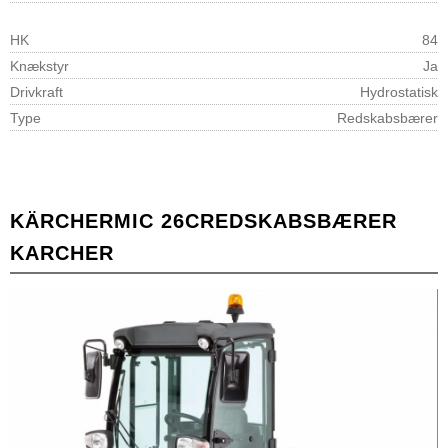
HK
84
Knækstyr
Ja
Drivkraft
Hydrostatisk
Type
Redskabsbærer
KÄRCHER
MIC 26C
REDSKABSBÆRER
KARCHER