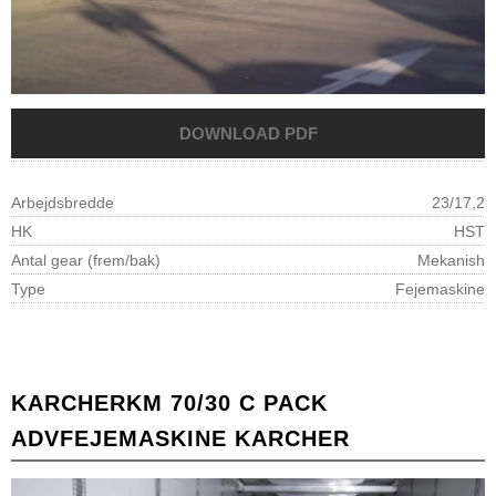
Arbejdsbredde
23/17,2
HK
HST
Antal gear (frem/bak)
Mekanish
Type
Fejemaskine
KARCHER
KM 70/30 C PACK
ADV
FEJEMASKINE KARCHER