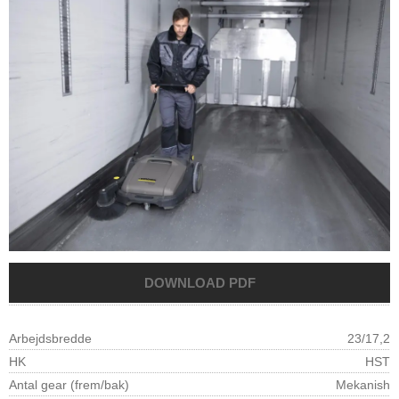
Arbejdsbredde
23/17,2
HK
HST
Antal gear (frem/bak)
Mekanish