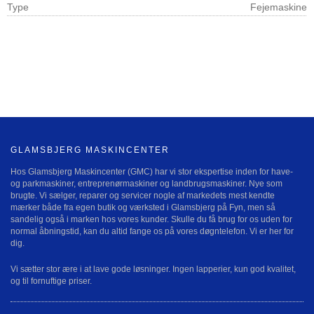
Type
Fejemaskine
GLAMSBJERG MASKINCENTER
Hos Glamsbjerg Maskincenter (GMC) har vi stor ekspertise inden for have-
og parkmaskiner, entreprenørmaskiner og landbrugsmaskiner. Nye som
brugte. Vi sælger, reparer og servicer nogle af markedets mest kendte
mærker både fra egen butik og værksted i Glamsbjerg på Fyn, men så
sandelig også i marken hos vores kunder. Skulle du få brug for os uden for
normal åbningstid, kan du altid fange os på vores døgntelefon. Vi er her for
dig.
Vi sætter stor ære i at lave gode løsninger. Ingen lapperier, kun god kvalitet,
og til fornuftige priser.