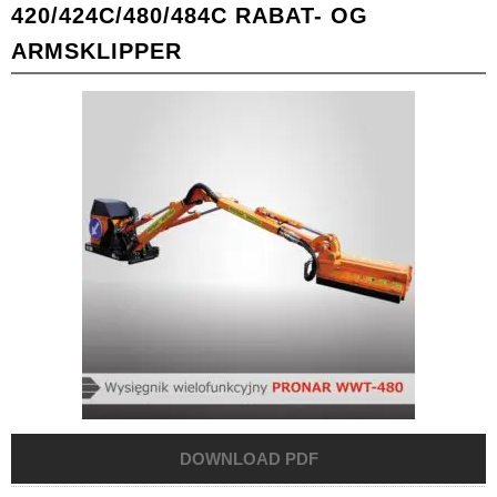
420/424C/480/484C RABAT- OG
ARMSKLIPPER