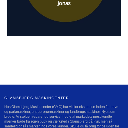
Jonas
GLAMSBJERG MASKINCENTER
Hos Glamsbjerg Maskincenter (GMC) har vi stor ekspertise inden for have-
og parkmaskiner, entreprenørmaskiner og landbrugsmaskiner. Nye som
brugte. Vi sælger, reparer og servicer nogle af markedets mest kendte
mærker både fra egen butik og værksted i Glamsbjerg på Fyn, men så
sandelig også i marken hos vores kunder. Skulle du få brug for os uden for