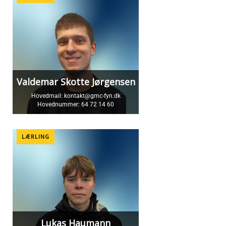
Valdemar Skotte Jørgensen
Hovedmail:
kontakt@gmc-fyn.dk
Hovednummer:
64 72 14 60
LÆRLING
Lukas Haumann