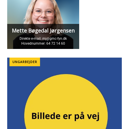
Mette Bøgedal Jørgensen
Direkte e-mail:
mj@gmc-fyn.dk
Hovednummer:
64 72 14 60
UNGARBEJDER