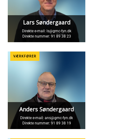
Lars Søndergaard
Direkte e-mail:
ls@gmc-fyn.dk
Direkte nummer:
91 89 38 23
VÆRKFØRER
Anders Søndergaard
Direkte e-mail:
ans@gmc-fyn.dk
Direkte nummer:
91 89 38 19