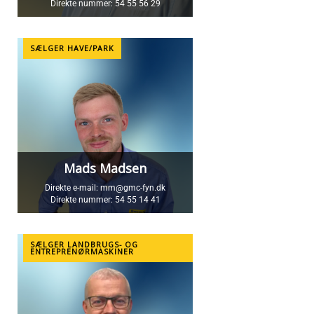
Direkte nummer:
54 55 56 29
SÆLGER HAVE/PARK
Mads Madsen
Direkte e-mail:
mm@gmc-fyn.dk
Direkte nummer:
54 55 14 41
SÆLGER LANDBRUGS- OG
ENTREPRENØRMASKINER