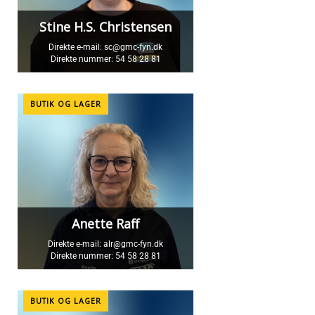
Stine H.S. Christensen
Direkte e-mail:
sc@gmc-fyn.dk
Direkte nummer:
54 58 28 81
BUTIK OG LAGER
Anette Raff
Direkte e-mail:
alr@gmc-fyn.dk
Direkte nummer:
54 58 28 81
BUTIK OG LAGER