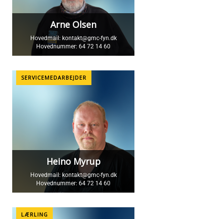
Arne Olsen
Hovedmail:
kontakt@gmc-fyn.dk
Hovednummer:
64 72 14 60
SERVICEMEDARBEJDER
Heino Myrup
Hovedmail:
kontakt@gmc-fyn.dk
Hovednummer:
64 72 14 60
LÆRLING