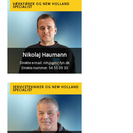
VÆRKFØRER OG NEW HOLLAND
SPECIALIST
Nikolaj Haumann
Direkte e-mail:
nih@gmc-fyn.dk
Direkte nummer:
54 55 09 30
SERVICETEKNIKER OG NEW HOLLAND
SPECIALIST