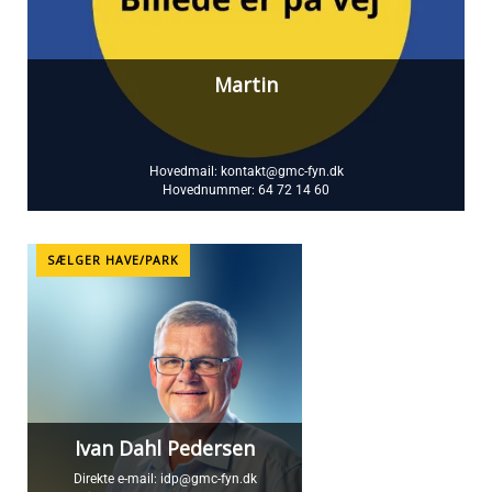
Martin
Hovedmail:
kontakt@gmc-fyn.dk
Hovednummer:
64 72 14 60
SÆLGER HAVE/PARK
Ivan Dahl Pedersen
Direkte e-mail:
idp@gmc-fyn.dk