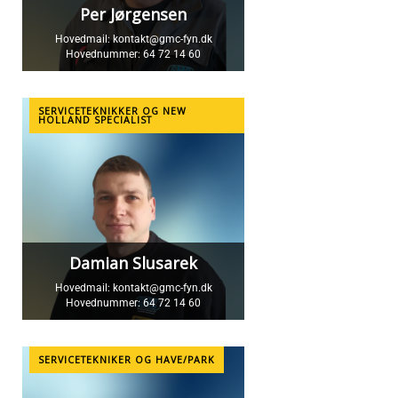
Per Jørgensen
Hovedmail:
kontakt@gmc-fyn.dk
Hovednummer:
64 72 14 60
SERVICETEKNIKKER OG NEW
HOLLAND SPECIALIST
Damian Slusarek
Hovedmail:
kontakt@gmc-fyn.dk
Hovednummer:
64 72 14 60
SERVICETEKNIKER OG HAVE/PARK