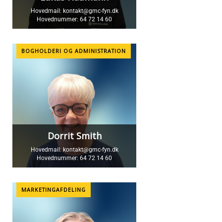
Hovedmail:
kontakt@gmc-fyn.dk
Hovednummer:
64 72 14 60
BOGHOLDERI OG ADMINISTRATION
Dorrit Smith
Hovedmail:
kontakt@gmc-fyn.dk
Hovednummer:
64 72 14 60
MARKETINGAFDELING