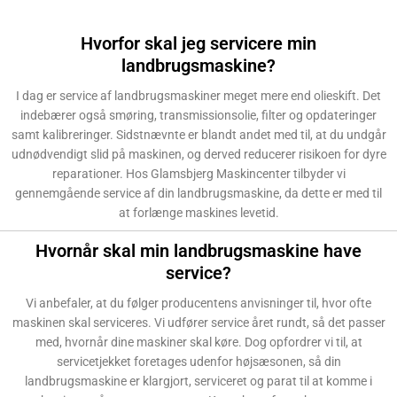
Hvorfor skal jeg servicere min
landbrugsmaskine?
I dag er service af landbrugsmaskiner meget mere end olieskift. Det
indebærer også smøring, transmissionsolie, filter og opdateringer
samt kalibreringer. Sidstnævnte er blandt andet med til, at du undgår
udnødvendigt slid på maskinen, og derved reducerer risikoen for dyre
reparationer. Hos Glamsbjerg Maskincenter tilbyder vi
gennemgående service af din landbrugsmaskine, da dette er med til
at forlænge maskines levetid.
Hvornår skal min landbrugsmaskine have
service?
Vi anbefaler, at du følger producentens anvisninger til, hvor ofte
maskinen skal serviceres. Vi udfører service året rundt, så det passer
med, hvornår dine maskiner skal køre. Dog opfordrer vi til, at
servicetjekket foretages udenfor højsæsonen, så din
landbrugsmaskine er klargjort, serviceret og parat til at komme i