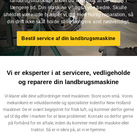
landbrugsmaskiner sikrer du ikke blot, at de holder i
længere tid. Din maskine vil også yde bedre. Skulle
uheldet være ude hjælper vi dig med hurtig reparation, så
din drift ikke skal holde stille længere end nødvendigt.
Bestil service af din landbrugsmaskine
Vi er eksperter i at servicere, vedligeholde
og reparere din landbrugsmaskine
Vi klarer alle dine udfordringer med maskinen: Store som små. Vores
mekanikere er veluddannede og specialister indenfor New Holland
maskiner. De er svært begejstret for frisk luft, og kommer derfor gerne
ud til dig eller i marken for at løse problemet. Kontakt os derfor gerne
på forhånd for en aftale, inden du kommer med din maskine eller
traktor. Så er vi sikre på, at vi er hjemme.