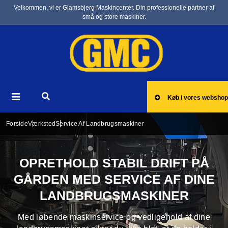
Velkommen, vi er Glamsbjerg Maskincenter. Din professionelle partner af
små og store maskiner.
Køb i vores webshop
Forside
Værksted
Service Af Landbrugsmaskiner
OPRETHOLD STABIL DRIFT PÅ
GÅRDEN MED SERVICE AF DINE
LANDBRUGSMASKINER
Med løbende maskinservice og vedligehold af dine