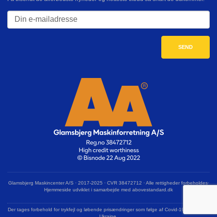
Glamsbjerg Maskincenter A/S · 2017-2025 · CVR 38472712 · Alle rettigheder forbeholdes·
Hjemmeside udviklet i samarbejde med abovestandard.dk
Der tages forbehold for trykfejl og løbende prisændringer som følge af Covid-19 og krigen i
Ukraine.