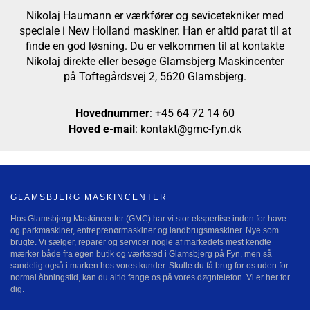
Nikolaj Haumann er værkfører og sevicetekniker med
speciale i New Holland maskiner. Han er altid parat til at
finde en god løsning. Du er velkommen til at kontakte
Nikolaj direkte eller besøge Glamsbjerg Maskincenter
på Toftegårdsvej 2, 5620 Glamsbjerg.
Hovednummer
:
+45 64 72 14 60
Hoved e-mail
:
kontakt@gmc-fyn.dk
GLAMSBJERG MASKINCENTER
Hos Glamsbjerg Maskincenter (GMC) har vi stor ekspertise inden for have-
og parkmaskiner, entreprenørmaskiner og landbrugsmaskiner. Nye som
brugte. Vi sælger, reparer og servicer nogle af markedets mest kendte
mærker både fra egen butik og værksted i Glamsbjerg på Fyn, men så
sandelig også i marken hos vores kunder. Skulle du få brug for os uden for
normal åbningstid, kan du altid fange os på vores døgntelefon. Vi er her for
dig.