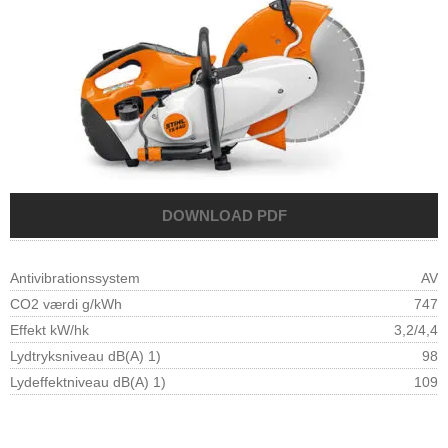
Antivibrationssystem
AV
CO2 værdi g/kWh
747
Effekt kW/hk
3,2/4,4
Lydtryksniveau dB(A) 1)
98
Lydeffektniveau dB(A) 1)
109