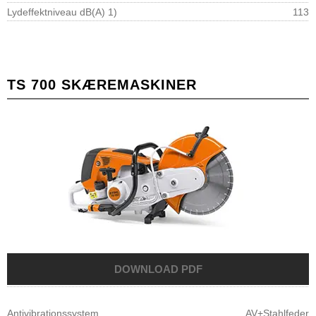
Lydeffektniveau dB(A) 1)
113
TS 700 SKÆREMASKINER
Antivibrationssystem
AV+Stahlfeder