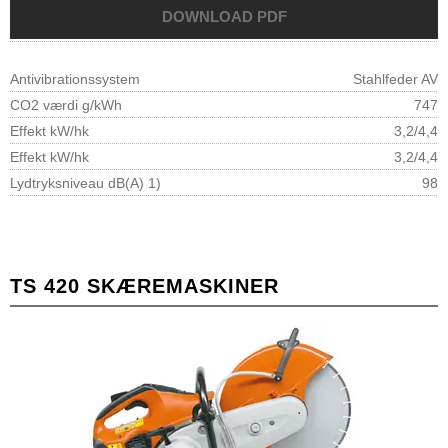
Antivibrationssystem
Stahlfeder AV
CO2 værdi g/kWh
747
Effekt kW/hk
3,2/4,4
Effekt kW/hk
3,2/4,4
Lydtryksniveau dB(A) 1)
98
TS 420 SKÆREMASKINER