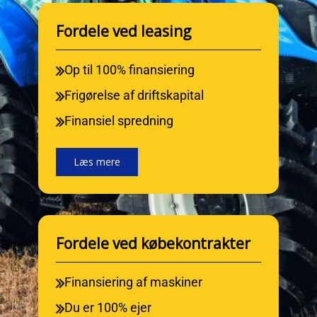
Fordele ved leasing
Op til 100% finansiering
Frigørelse af driftskapital
Finansiel spredning
Læs mere
Fordele ved købekontrakter
Finansiering af maskiner
Du er 100% ejer