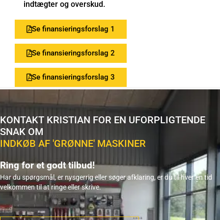
indtægter og overskud.
Se finansieringsforslag 1
Se finansieringsforslag 2
Se finansieringsforslag 3
KONTAKT KRISTIAN FOR EN UFORPLIGTENDE
SNAK OM
INDKØB AF 'GRØNNE' MASKINER
Ring for et godt tilbud!
Har du spørgsmål, er nysgerrig eller søger afklaring, er du til hver en tid 
velkommen til at ringe eller skrive.