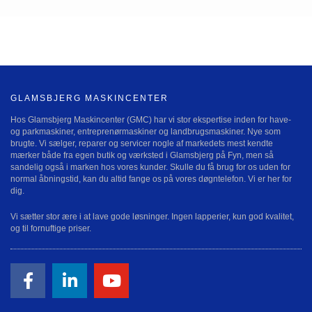
GLAMSBJERG MASKINCENTER
Hos Glamsbjerg Maskincenter (GMC) har vi stor ekspertise inden for have-
og parkmaskiner, entreprenørmaskiner og landbrugsmaskiner. Nye som
brugte. Vi sælger, reparer og servicer nogle af markedets mest kendte
mærker både fra egen butik og værksted i Glamsbjerg på Fyn, men så
sandelig også i marken hos vores kunder. Skulle du få brug for os uden for
normal åbningstid, kan du altid fange os på vores døgntelefon. Vi er her for
dig.
Vi sætter stor ære i at lave gode løsninger. Ingen lapperier, kun god kvalitet,
og til fornuftige priser.