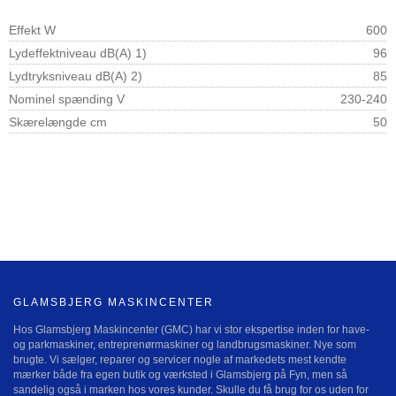
Effekt W
600
Lydeffektniveau dB(A) 1)
96
Lydtryksniveau dB(A) 2)
85
Nominel spænding V
230-240
Skærelængde cm
50
GLAMSBJERG MASKINCENTER
Hos Glamsbjerg Maskincenter (GMC) har vi stor ekspertise inden for have-
og parkmaskiner, entreprenørmaskiner og landbrugsmaskiner. Nye som
brugte. Vi sælger, reparer og servicer nogle af markedets mest kendte
mærker både fra egen butik og værksted i Glamsbjerg på Fyn, men så
sandelig også i marken hos vores kunder. Skulle du få brug for os uden for