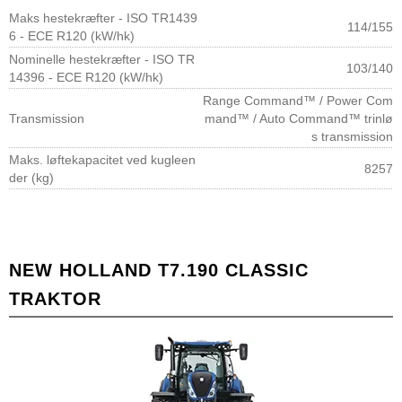
Maks hestekræfter - ISO TR1439
114/155
6 - ECE R120 (kW/hk)
Nominelle hestekræfter - ISO TR
103/140
14396 - ECE R120 (kW/hk)
Range Command™ / Power Com
Transmission
mand™ / Auto Command™ trinlø
s transmission
Maks. løftekapacitet ved kugleen
8257
der (kg)
NEW HOLLAND T7.190 CLASSIC
TRAKTOR