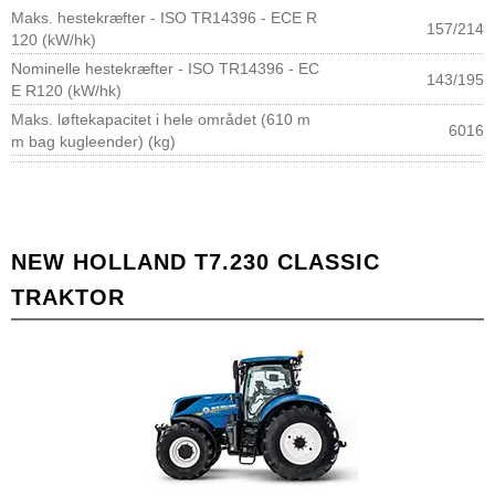
Maks. hestekræfter - ISO TR14396 - ECE R
157/214
120 (kW/hk)
Nominelle hestekræfter - ISO TR14396 - EC
143/195
E R120 (kW/hk)
Maks. løftekapacitet i hele området (610 m
6016
m bag kugleender) (kg)
NEW HOLLAND T7.230 CLASSIC
TRAKTOR