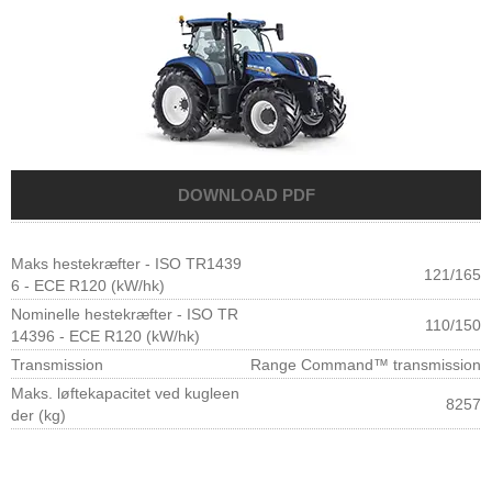
Maks hestekræfter - ISO TR1439
121/165
6 - ECE R120 (kW/hk)
Nominelle hestekræfter - ISO TR
110/150
14396 - ECE R120 (kW/hk)
Transmission
Range Command™ transmission
Maks. løftekapacitet ved kugleen
8257
der (kg)