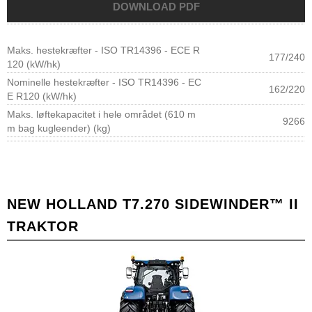
Maks. hestekræfter - ISO TR14396 - ECE R
177/240
120 (kW/hk)
Nominelle hestekræfter - ISO TR14396 - EC
162/220
E R120 (kW/hk)
Maks. løftekapacitet i hele området (610 m
9266
m bag kugleender) (kg)
NEW HOLLAND T7.270 SIDEWINDER™ II
TRAKTOR