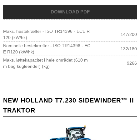
Maks. hestekræfter - ISO TR14396 - ECE R
147/200
120 (kW/hk)
Nominelle hestekræfter - ISO TR14396 - EC
132/180
E R120 (kW/hk)
Maks. løftekapacitet i hele området (610 m
9266
m bag kugleender) (kg)
NEW HOLLAND T7.230 SIDEWINDER™ II
TRAKTOR