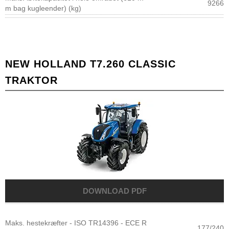
9266
m bag kugleender) (kg)
NEW HOLLAND T7.260 CLASSIC
TRAKTOR
Maks. hestekræfter - ISO TR14396 - ECE R
177/240