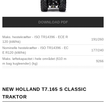
Maks. hestekræfter - ISO TR14396 - ECE R
191/260
120 (kW/hk)
Nominelle hestekræfter - ISO TR14396 - EC
177/240
E R120 (kW/hk)
Maks. løftekapacitet i hele området (610 m
9266
m bag kugleender) (kg)
NEW HOLLAND T7.165 S CLASSIC
TRAKTOR