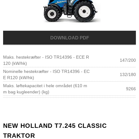
Maks. hestekræfter - ISO TR14396 - ECE R
147/200
120 (kW/hk)
Nominelle hestekræfter - ISO TR14396 - EC
132/180
E R120 (kW/hk)
Maks. løftekapacitet i hele området (610 m
9266
m bag kugleender) (kg)
NEW HOLLAND T7.245 CLASSIC
TRAKTOR