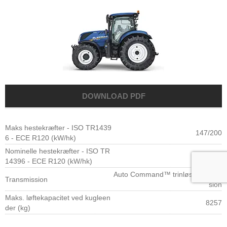
Maks hestekræfter - ISO TR1439
147/200
6 - ECE R120 (kW/hk)
Nominelle hestekræfter - ISO TR
132/180
14396 - ECE R120 (kW/hk)
Auto Command™ trinløs transmis
Transmission
sion
Maks. løftekapacitet ved kugleen
8257
der (kg)