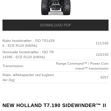
Maks hestekræfter - ISO TR1439
121/165
6 - ECE R120 (kW/hk)
Nominelle hestekræfter - ISO TR
110/150
14396 - ECE R120 (kW/hk)
Range Command™ / Power Com
Transmission
mand™ transmission
Maks. løftekapacitet ved kugleen
8257
der (kg)
NEW HOLLAND T7.190 SIDEWINDER™ II