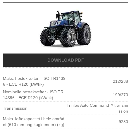
Maks. hestekræfter - ISO TR1439
212/288
6 - ECE R120 (kW/hk)
Nominelle hestekræfter - ISO TR
199/270
14396 - ECE R120 (kW/hk)
Trinløs Auto Command™ transmi
Transmission
ssion
Maks. løftekapacitet i hele områd
9280
et (610 mm bag kugleender) (kg)