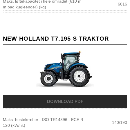
Maks. løftekapacitet i hele området (610 m
6016
m bag kugleender) (kg)
NEW HOLLAND T7.195 S TRAKTOR
Maks. hestekræfter - ISO TR14396 - ECE R
140/190
120 (kW/hk)