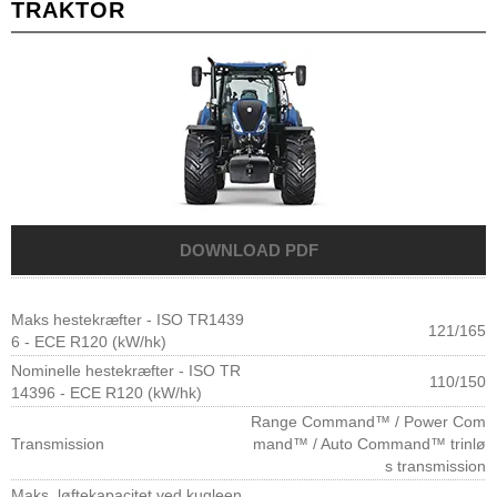
TRAKTOR
Maks hestekræfter - ISO TR1439
121/165
6 - ECE R120 (kW/hk)
Nominelle hestekræfter - ISO TR
110/150
14396 - ECE R120 (kW/hk)
Range Command™ / Power Com
Transmission
mand™ / Auto Command™ trinlø
s transmission
Maks. løftekapacitet ved kugleen