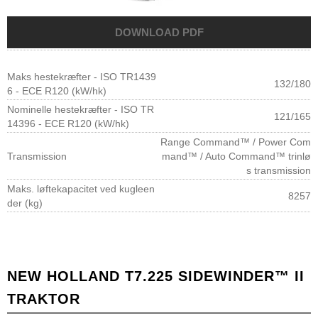
Maks hestekræfter - ISO TR1439
132/180
6 - ECE R120 (kW/hk)
Nominelle hestekræfter - ISO TR
121/165
14396 - ECE R120 (kW/hk)
Range Command™ / Power Com
Transmission
mand™ / Auto Command™ trinlø
s transmission
Maks. løftekapacitet ved kugleen
8257
der (kg)
NEW HOLLAND T7.225 SIDEWINDER™ II
TRAKTOR