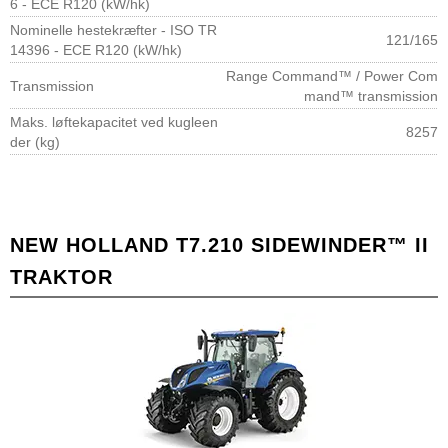
6 - ECE R120 (kW/hk)
Nominelle hestekræfter - ISO TR
121/165
14396 - ECE R120 (kW/hk)
Range Command™ / Power Com
Transmission
mand™ transmission
Maks. løftekapacitet ved kugleen
8257
der (kg)
NEW HOLLAND T7.210 SIDEWINDER™ II
TRAKTOR