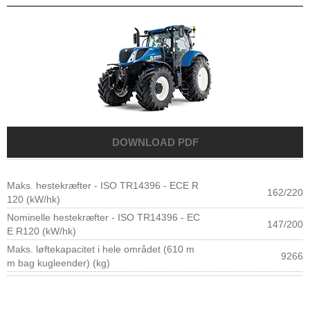
Maks. hestekræfter - ISO TR14396 - ECE R
162/220
120 (kW/hk)
Nominelle hestekræfter - ISO TR14396 - EC
147/200
E R120 (kW/hk)
Maks. løftekapacitet i hele området (610 m
9266
m bag kugleender) (kg)