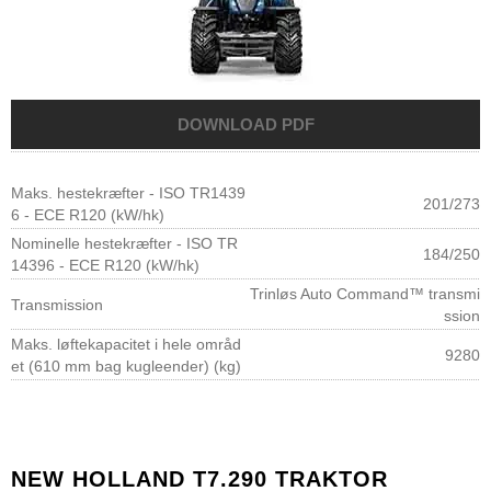
Maks. hestekræfter - ISO TR1439
201/273
6 - ECE R120 (kW/hk)
Nominelle hestekræfter - ISO TR
184/250
14396 - ECE R120 (kW/hk)
Trinløs Auto Command™ transmi
Transmission
ssion
Maks. løftekapacitet i hele områd
9280
et (610 mm bag kugleender) (kg)
NEW HOLLAND T7.290 TRAKTOR