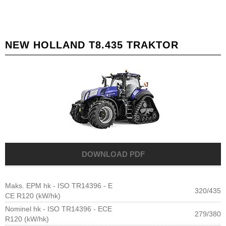
NEW HOLLAND T8.435 TRAKTOR
Maks. EPM hk - ISO TR14396 - E
320/435
CE R120 (kW/hk)
Nominel hk - ISO TR14396 - ECE
279/380
R120 (kW/hk)