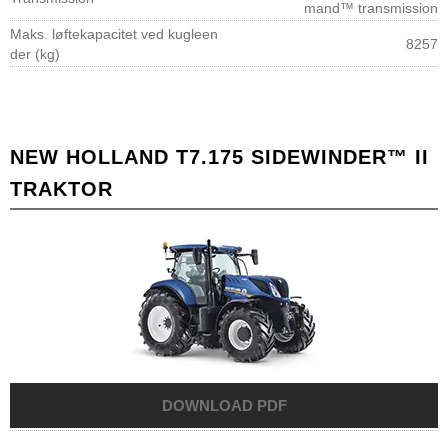
mand™ transmission
Maks. løftekapacitet ved kugleen
8257
der (kg)
NEW HOLLAND T7.175 SIDEWINDER™ II
TRAKTOR