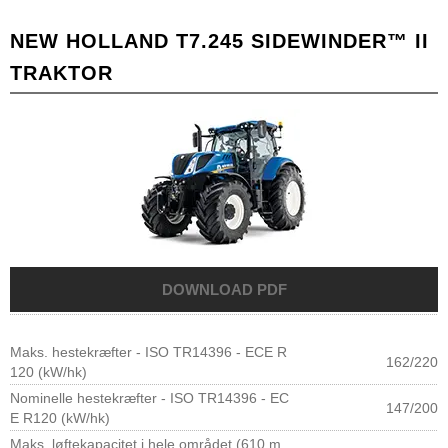
NEW HOLLAND T7.245 SIDEWINDER™ II
TRAKTOR
Maks. hestekræfter - ISO TR14396 - ECE R
162/220
120 (kW/hk)
Nominelle hestekræfter - ISO TR14396 - EC
147/200
E R120 (kW/hk)
Maks. løftekapacitet i hele området (610 m