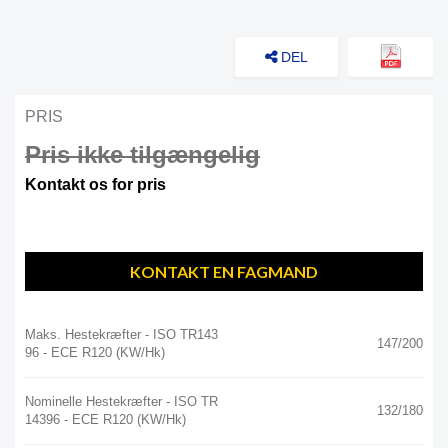
DEL
PRIS
Pris ikke tilgængelig
Kontakt os for pris
KONTAKT EN FAGMAND
Maks. Hestekræfter - ISO TR143
147/200
96 - ECE R120 (kW/hk)
Nominelle Hestekræfter - ISO TR
132/180
14396 - ECE R120 (kW/hk)