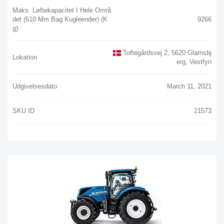
Maks. Løftekapacitet I Hele Områ
Det (610 Mm Bag Kugleender) (k
9266
G)
Toftegårdsvej 2, 5620 Glamsbj
Lokation
Erg, Vestfyn
Udgivelsesdato
March 11, 2021
SKU ID
21573