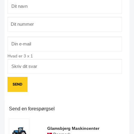
Hvad er
3
x
1
Send en forespørgsel
Glamsbjerg Maskincenter