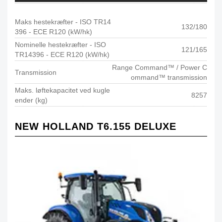
Maks hestekræfter - ISO TR14
132/180
396 - ECE R120 (kW/hk)
Nominelle hestekræfter - ISO
121/165
TR14396 - ECE R120 (kW/hk)
Range Command™ / Power C
Transmission
ommand™ transmission
Maks. løftekapacitet ved kugle
8257
ender (kg)
NEW HOLLAND T6.155 DELUXE