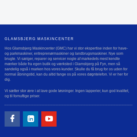
GLAMSBJERG MASKINCENTER
Hos Glamsbjerg Maskincenter (GMC) har vi stor ekspertise inden for have-
og parkmaskiner, entreprenørmaskiner og landbrugsmaskiner. Nye som
brugte. Vi sælger, reparer og servicer nogle af markedets mest kendte
mærker både fra egen butik og værksted i Glamsbjerg på Fyn, men så
sandelig også i marken hos vores kunder. Skulle du få brug for os uden for
normal åbningstid, kan du altid fange os på vores døgntelefon. Vi er her for
dig.
Vi sætter stor ære i at lave gode løsninger. Ingen lapperier, kun god kvalitet,
og til fornuftige priser.