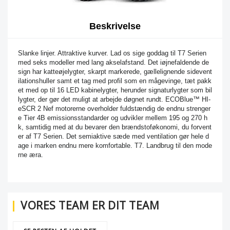
Beskrivelse
Slanke linjer. Attraktive kurver. Lad os sige goddag til T7 Serien
med seks modeller med lang akselafstand. Det iøjnefaldende de
sign har katteøjelygter, skarpt markerede, gællelignende sidevent
ilationshuller samt et tag med profil som en mågevinge, tæt pakk
et med op til 16 LED kabinelygter, herunder signaturlygter som bil
lygter, der gør det muligt at arbejde døgnet rundt. ECOBlue™ HI-
eSCR 2 Nef motorerne overholder fuldstændig de endnu strenger
e Tier 4B emissionsstandarder og udvikler mellem 195 og 270 h
k, samtidig med at du bevarer den brændstoføkonomi, du forvent
er af T7 Serien. Det semiaktive sæde med ventilation gør hele d
age i marken endnu mere komfortable. T7. Landbrug til den mode
rne æra.
VORES TEAM ER DIT TEAM