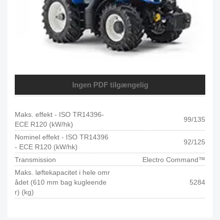
Ingen PDF tilgængelig
Maks. effekt - ISO TR14396-
99/135
ECE R120 (kW/hk)
Nominel effekt - ISO TR14396
92/125
- ECE R120 (kW/hk)
Transmission
Electro Command™
Maks. løftekapacitet i hele omr
ådet (610 mm bag kugleende
5284
r) (kg)