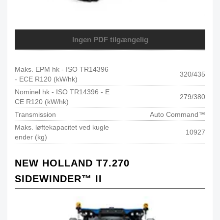
Ingen PDF tilgængelig
Maks. EPM hk - ISO TR14396
320/435
- ECE R120 (kW/hk)
Nominel hk - ISO TR14396 - E
279/380
CE R120 (kW/hk)
Transmission
Auto Command™
Maks. løftekapacitet ved kugle
10927
ender (kg)
NEW HOLLAND T7.270
SIDEWINDER™ II