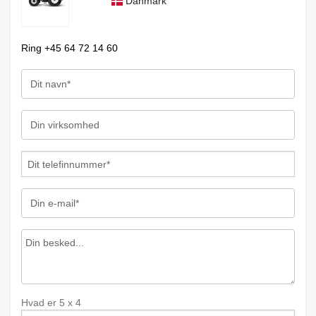
Danmark
Ring +45 64 72 14 60
Hvad er
5
x
4