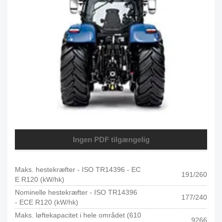
Ingen PDF tilgængelig
Maks. hestekræfter - ISO TR14396 - EC
191/260
E R120 (kW/hk)
Nominelle hestekræfter - ISO TR14396
177/240
- ECE R120 (kW/hk)
Maks. løftekapacitet i hele området (610
9266