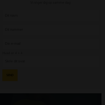
Vi ringer dig op samme dag.
Hvad er
4
+
4