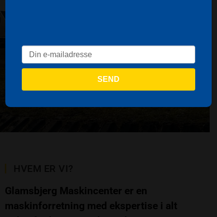
HVEM ER VI?
Glamsbjerg Maskincenter er en
maskinforretning med ekspertise i alt