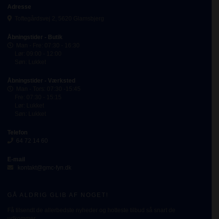
Adresse
Toftegårdsvej 2, 5620 Glamsbjerg
Åbningstider - Butik
Man - Fre: 07:30 - 16:30
Lør: 09:00 - 12:00
Søn: Lukket
Åbningstider - Værksted
Man - Tors: 07:30 -15:45
Fre: 07:30 - 15:15
Lør: Lukket
Søn: Lukket
Telefon
64 72 14 60
E-mail
kontakt@gmc-fyn.dk
GÅ ALDRIG GLIB AF NOGET!
Få tilsendt de allerbedste nyheder og hotteste tilbud så snart de
udkommer.