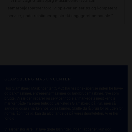
Vi har valgt Glamsbjerg Maskincenter A/S som
samarbejdspartner fordi vi oplever en seriøs og kompetent
service, gode relationer og stærkt engageret personale
GLAMSBJERG MASKINCENTER
Hos Glamsbjerg Maskincenter (GMC) har vi stor ekspertise inden for have-
og parkmaskiner, entreprenørmaskiner og landbrugsmaskiner. Nye som
brugte. Vi sælger, reparer og servicer nogle af markedets mest kendte
mærker både fra egen butik og værksted i Glamsbjerg på Fyn, men så
sandelig også i marken hos vores kunder. Skulle du få brug for os uden for
normal åbningstid, kan du altid fange os på vores døgntelefon. Vi er her
for dig.
Vi sætter stor ære i at lave gode løsninger. Ingen lapperier, kun god