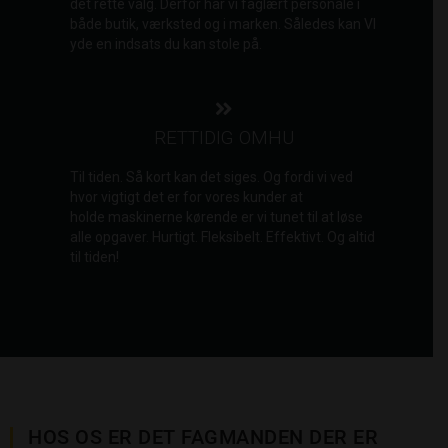
det rette valg. Derfor har vi faglært personale i
både butik, værksted og i marken. Således kan VI
yde en indsats du kan stole på.
RETTIDIG OMHU
Til tiden. Så kort kan det siges. Og fordi vi ved
hvor vigtigt det er for vores kunder at
holde maskinerne kørende er vi tunet til at løse
alle opgaver. Hurtigt. Fleksibelt. Effektivt. Og altid
til tiden!
HOS OS ER DET FAGMANDEN DER ER