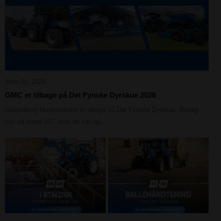
June 01, 2026
GMC er tilbage på Det Fynske Dyrskue 2026
Glamsbjerg Maskincenter er tilbage på Det Fynske Dyrskue. Besøg
hos på stand 107, hvor du kan op...