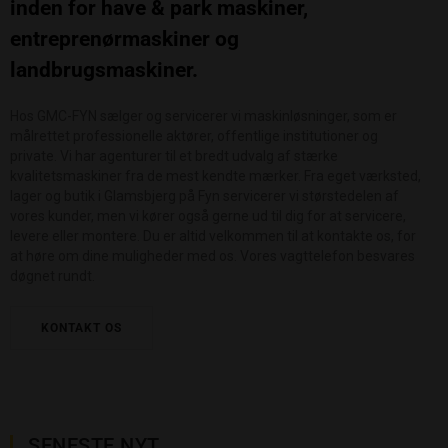
inden for have & park maskiner,
entreprenørmaskiner og
landbrugsmaskiner.
Hos GMC-FYN sælger og servicerer vi maskinløsninger, som er
målrettet professionelle aktører, offentlige institutioner og
private. Vi har agenturer til et bredt udvalg af stærke
kvalitetsmaskiner fra de mest kendte mærker. Fra eget værksted,
lager og butik i Glamsbjerg på Fyn servicerer vi størstedelen af
vores kunder, men vi kører også gerne ud til dig for at servicere,
levere eller montere. Du er altid velkommen til at kontakte os, for
at høre om dine muligheder med os. Vores vagttelefon besvares
døgnet rundt.
KONTAKT OS
SENESTE NYT