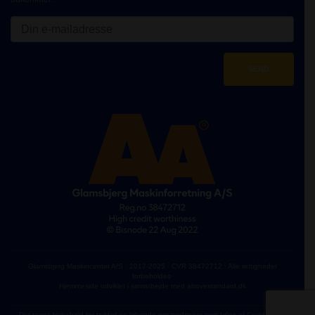
Glamsbjerg Maskincenter A/S · 2017-2025 · CVR 38472712 · Alle rettigheder
forbeholdes·
Hjemmeside udviklet i samarbejde med abovestandard.dk
Der tages forbehold for trykfejl og løbende prisændringer som følge af Covid-19 og