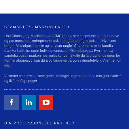
GLAMSBJERG MASKINCENTER
Hos Glamsbjerg Maskincenter (GMC) har vi stor ekspertise inden for have-
og parkmaskiner, entreprenørmaskiner og landbrugsmaskiner. Nye som
brugte. Vi sælger, reparer og servicer nogle af markedets mest kendte
mærker både fra egen butik og værksted i Glamsbjerg på Fyn, men så
sandelig også i marken hos vores kunder. Skulle du få brug for os uden for
normal åbningstid, kan du altid fange os på vores døgntelefon. Vi er her for
dig.
Vi sætter stor ære i at lave gode løsninger. Ingen lapperier, kun god kvalitet,
og til fornuftige priser.
DIN PROFESSIONELLE PARTNER