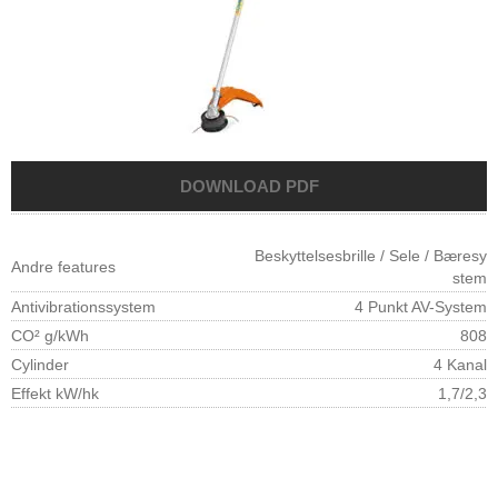
Beskyttelsesbrille / Sele / Bæresy
Andre features
stem
Antivibrationssystem
4 Punkt AV-System
CO² g/kWh
808
Cylinder
4 Kanal
Effekt kW/hk
1,7/2,3