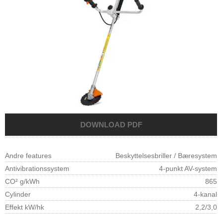
Andre features
Beskyttelsesbriller / Bæresystem
Antivibrationssystem
4-punkt AV-system
CO² g/kWh
865
Cylinder
4-kanal
Effekt kW/hk
2,2/3,0