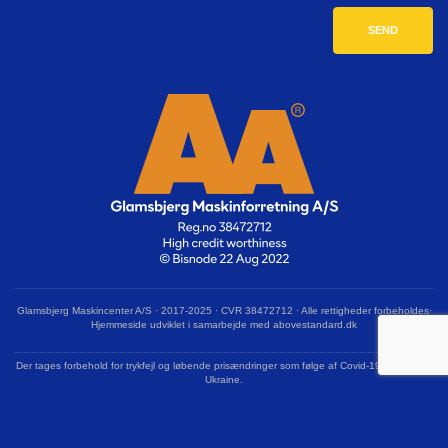
Glamsbjerg Maskincenter A/S · 2017-2025 · CVR 38472712 · Alle rettigheder forbeholdes·
Hjemmeside udviklet i samarbejde med abovestandard.dk
Der tages forbehold for trykfejl og løbende prisændringer som følge af Covid-19 og krigen i
Ukraine.