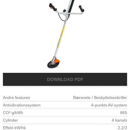
Andre features
Bæresele / Beskyttelsesbriller
Antivibrationssystem
4-punkts AV-system
CO² g/kWh
865
Cylinder
4 kanals
Effekt kW/hk
2,2/3