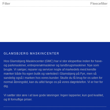
Filter
Fleecefilter
GLAMSBJERG MASKINCENTER
Hos Glamsbjerg Maskincenter (GMC) har vi stor ekspertise inden for have-
og parkmaskiner, entreprenørmaskiner og landbrugsmaskiner. Nye som
brugte. Vi sælger, reparer og servicer nogle af markedets mest kendte
mærker både fra egen butik og værksted i Glamsbjerg på Fyn, men så
sandelig også i marken hos vores kunder. Skulle du få brug for os uden for
normal åbningstid, kan du altid fange os på vores døgntelefon. Vi er her for
dig.
Vi sætter stor ære i at lave gode løsninger. Ingen lapperier, kun god kvalitet,
og til fornuftige priser.