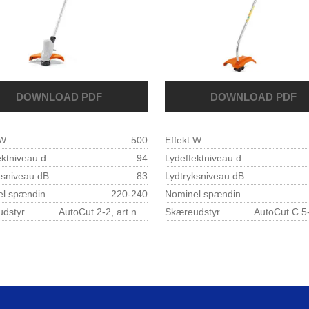
 W
500
Effekt W
Lydeffektniveau dB(A) 1)
94
Lydeffektniveau dB(A) 1)
Lydtryksniveau dB(A) 1)
83
Lydtryksniveau dB(A) 1)
Nominel spænding V
220-240
Nominel spænding V
udstyr
AutoCut 2-2, art.nr. 40.087.102.100
Skæreudstyr