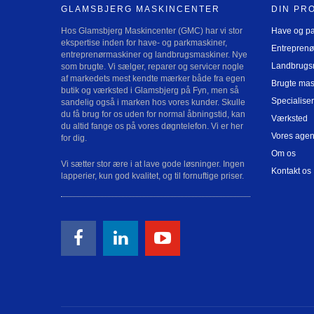
GLAMSBJERG MASKINCENTER
DIN PR
Hos Glamsbjerg Maskincenter (GMC) har vi stor
Have og p
ekspertise inden for have- og parkmaskiner,
Entreprenø
entreprenørmaskiner og landbrugsmaskiner. Nye
Landbrugs
som brugte. Vi sælger, reparer og servicer nogle
af markedets mest kendte mærker både fra egen
Brugte mas
butik og værksted i Glamsbjerg på Fyn, men så
Specialiser
sandelig også i marken hos vores kunder. Skulle
du få brug for os uden for normal åbningstid, kan
Værksted
du altid fange os på vores døgntelefon. Vi er her
Vores agen
for dig.
Om os
Vi sætter stor ære i at lave gode løsninger. Ingen
Kontakt os
lapperier, kun god kvalitet, og til fornuftige priser.