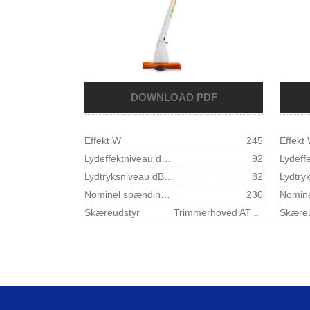
Effekt W
245
Effekt
Lydeffektniveau dB(A) 1)
92
Lydtryksniveau dB(A) 1)
82
Nominel spænding V
230
Skæreudstyr
Trimmerhoved ATS 201 Tapu0027n go
Skære