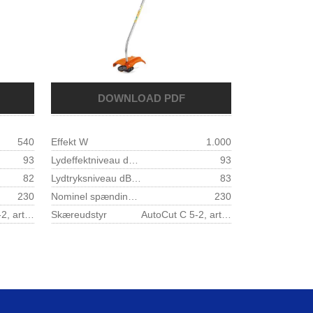
540
Effekt W
1.000
93
Lydeffektniveau dB(A) 1)
93
82
Lydtryksniveau dB(A) 1)
83
230
Nominel spænding V
230
AutoCut C 5-2, art.nr. 40.067.102.105
Skæreudstyr
AutoCut C 5-2, art.nr. 40.067.102.105