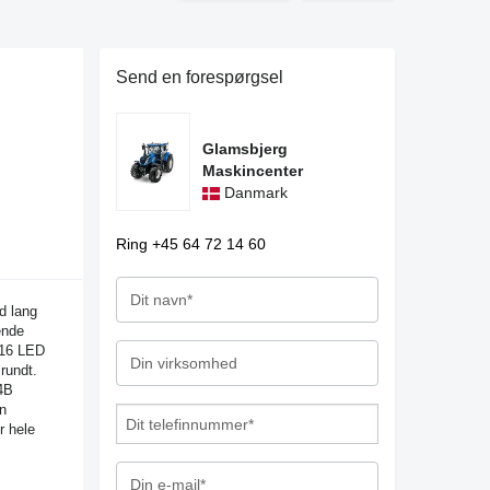
Send en forespørgsel
Glamsbjerg
Maskincenter
Danmark
Ring +45 64 72 14 60
d lang
ende
 16 LED
 rundt.
4B
n
r hele