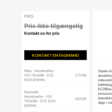
PRIS
Pris ikke tilgængelig
Kontakt os for pris
KONTAKT EN FAGMAND
Maks. Hestekræfter -
Slanke li
ISO TR14396 - ECE
177/240
akselafst
R120 (kW/hk)
sideventi
kabinelyg
ECOBlue™
Nominelle
emissions
Hestekræfter - ISO
brændstof
162/220
TR14396 - ECE R120
dage i ma
(kW/hk)