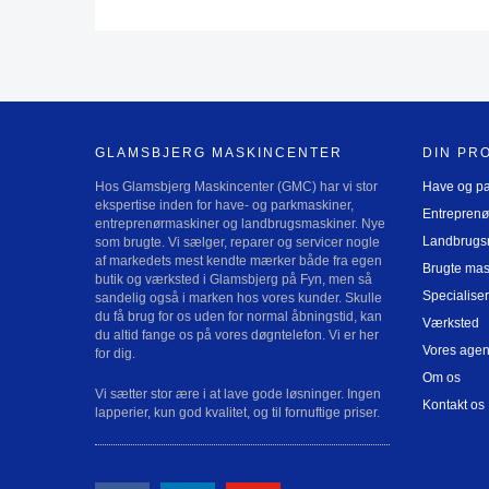
GLAMSBJERG MASKINCENTER
DIN PR
Hos Glamsbjerg Maskincenter (GMC) har vi stor
Have og p
ekspertise inden for have- og parkmaskiner,
Entreprenø
entreprenørmaskiner og landbrugsmaskiner. Nye
Landbrugs
som brugte. Vi sælger, reparer og servicer nogle
af markedets mest kendte mærker både fra egen
Brugte mas
butik og værksted i Glamsbjerg på Fyn, men så
Specialiser
sandelig også i marken hos vores kunder. Skulle
du få brug for os uden for normal åbningstid, kan
Værksted
du altid fange os på vores døgntelefon. Vi er her
Vores agen
for dig.
Om os
Vi sætter stor ære i at lave gode løsninger. Ingen
Kontakt os
lapperier, kun god kvalitet, og til fornuftige priser.