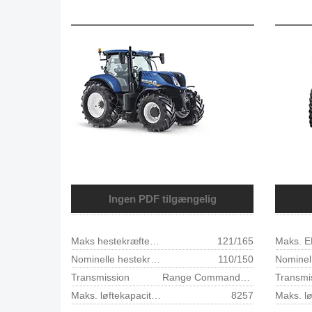
Ingen PDF tilgængelig
Maks hestekræfter - ISO TR14396 - ECE R120 (kW/hk)
121/165
Nominelle hestekræfter - ISO TR14396 - ECE R120 (kW/hk)
110/150
Transmission
Range Command™ transmission
Transmi
Maks. løftekapacitet ved kugleender (kg)
8257