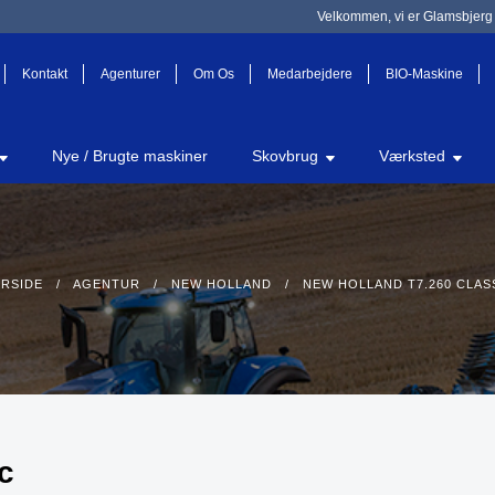
Velkommen, vi er Glamsbjerg 
Kontakt
Agenturer
Om Os
Medarbejdere
BIO-Maskine
Nye / Brugte maskiner
Skovbrug
Værksted
RSIDE
/
AGENTUR
/
NEW HOLLAND
/ NEW HOLLAND T7.260 CLAS
c