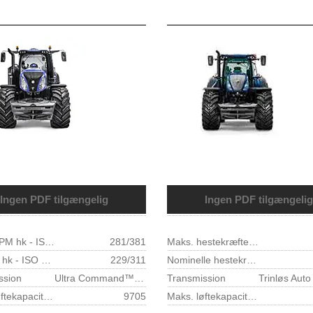
Ingen PDF tilgængelig
Ingen PDF tilgængelig
Maks. EPM hk - ISO TR14396 - ECE R120 (kW/hk)
281/381
Maks. hestekræfter - ISO TR14396 - ECE R120 (kW/hk)
Nominel hk - ISO TR14396 - ECE R120 (kW/hk)
229/311
Nominelle hestekræfter - ISO TR14396 - ECE R120 (kW/hk)
ssion
Ultra Command™ eller Auto Command™
Transmission
Maks. løftekapacitet ved kugleender (kg)
9705
Maks. løftekapacitet i hele området (610 mm bag kugleender) (kg)