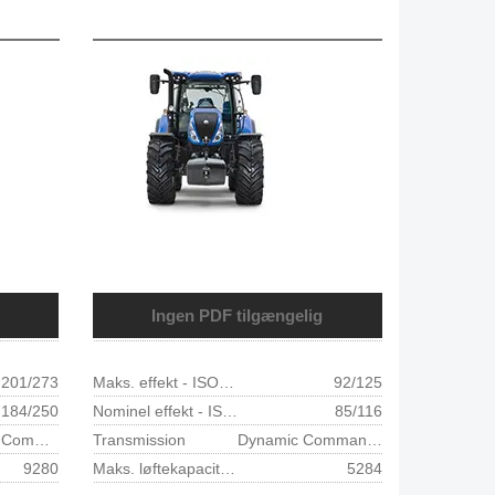
Ingen PDF tilgængelig
201/273
Maks. effekt - ISO TR14396- ECE R120 (kW/hk)
92/125
184/250
Nominel effekt - ISO TR14396- ECE R120 (kW/hk)
85/116
Trinløs Auto Command™ transmission
Transmission
Dynamic Command™/ Auto Command™
9280
Maks. løftekapacitet i hele området (610 mm bag kugleender) (kg)
5284