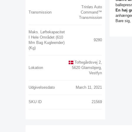
ballepres
Trinløs Auto
En høj g
Transmission
Command™
anhængerb
Transmission
Bare sig,
Maks. Løftekapacitet
I Hele Området (610
9280
Mm Bag Kugleender)
(kg)
Toftegårdsvej 2,
Lokation
5620 Glamsbjerg,
Vestfyn
Udgivelsesdato
March 11, 2021
SKU ID
21569