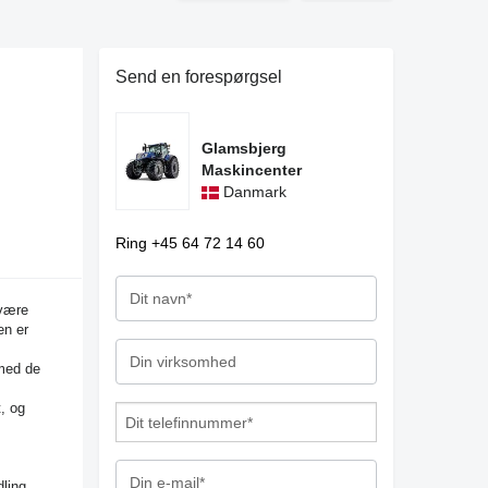
Send en forespørgsel
Glamsbjerg
Maskincenter
Danmark
Ring +45 64 72 14 60
 være
en er
 med de
, og
ling,