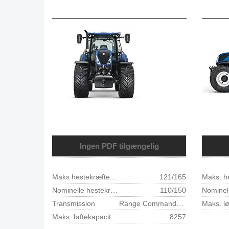
Ingen PDF tilgængelig
Maks hestekræfter - ISO TR14396 - ECE R120 (kW/hk)
121/165
Nominelle hestekræfter - ISO TR14396 - ECE R120 (kW/hk)
110/150
Transmission
Range Command™ / Power Command™ transmission
Maks. løftekapacitet ved kugleender (kg)
8257