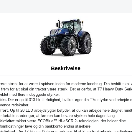
Beskrivelse
ære stærk for at være i spidsen inden for moderne landbrug. Din bedrift skal
 frem for alt skal din traktor være stærk. Det er derfor, at T7 Heavy Duty Seri
viklet med flere indbyggede styrker.
fekt.
Der er op til 313 hk til rådighed, hvilket øger din T7s styrke ved arbejde
vende redskaber.
fort.
Op til 20 LED arbejdslygter betyder, at du kan arbejde hele døgnet rundt
mfortable sæder gør, at føreren kan bevare styrken hele dagen lang.
ektivitet
takket være ECOBlue™ HI-eSCR 2- teknologien, der holder dine
omkostninger lave og din bankkonto endnu stærkere.
sidighed.
Din T7 Heavy Duty er stærk nok til at klare trækarbejde, jordbehand