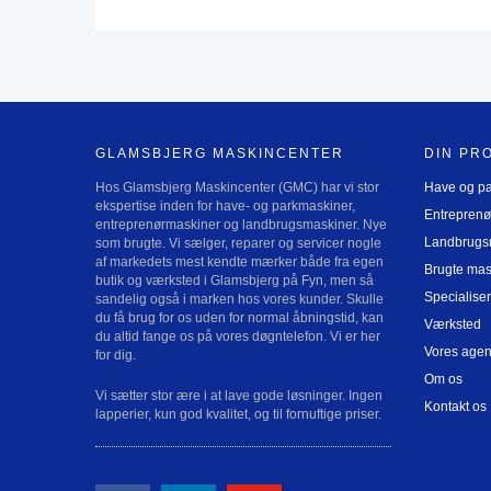
GLAMSBJERG MASKINCENTER
DIN PR
Hos Glamsbjerg Maskincenter (GMC) har vi stor
Have og p
ekspertise inden for have- og parkmaskiner,
Entreprenø
entreprenørmaskiner og landbrugsmaskiner. Nye
Landbrugs
som brugte. Vi sælger, reparer og servicer nogle
af markedets mest kendte mærker både fra egen
Brugte mas
butik og værksted i Glamsbjerg på Fyn, men så
Specialiser
sandelig også i marken hos vores kunder. Skulle
du få brug for os uden for normal åbningstid, kan
Værksted
du altid fange os på vores døgntelefon. Vi er her
Vores agen
for dig.
Om os
Vi sætter stor ære i at lave gode løsninger. Ingen
Kontakt os
lapperier, kun god kvalitet, og til fornuftige priser.