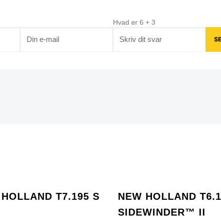
Hvad er
6
+
3
HOLLAND T7.195 S
NEW HOLLAND T6.1
SIDEWINDER™ II