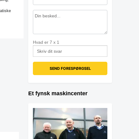
atiske
Hvad er
7
x
1
Et fynsk maskincenter