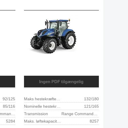
Ingen PDF tilgængelig
92/125
Maks hestekræfter - ISO TR14396 - ECE R120 (kW/hk)
132/180
85/116
Nominelle hestekræfter - ISO TR14396 - ECE R120 (kW/hk)
121/165
Dynamic Command™/ Auto Command™
Transmission
Range Command™ / Power Command™ transmission
5284
Maks. løftekapacitet ved kugleender (kg)
8257