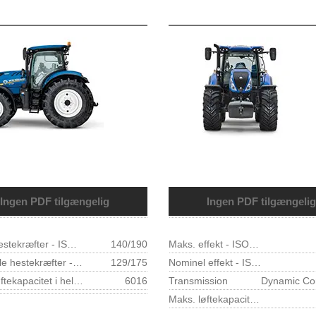
Ingen PDF tilgængelig
Ingen PDF tilgængelig
Maks. hestekræfter - ISO TR14396 - ECE R120 (kW/hk)
140/190
Maks. effekt - ISO TR14396- ECE R120 (kW/hk)
Nominelle hestekræfter - ISO TR14396 - ECE R120 (kW/hk)
129/175
Nominel effekt - ISO TR14396- ECE R120 (kW/hk)
Maks. løftekapacitet i hele området (610 mm bag kugleender) (kg)
6016
Transmission
Maks. løftekapacitet i hele området (610 mm bag kugleender) (kg)