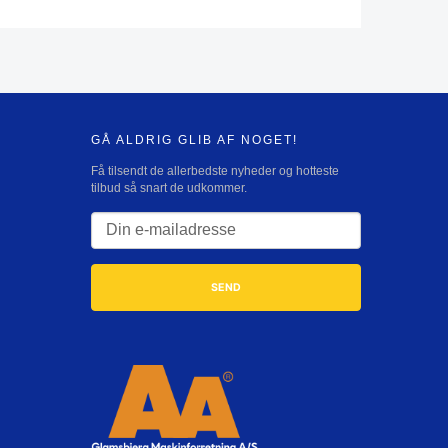
GÅ ALDRIG GLIB AF NOGET!
Få tilsendt de allerbedste nyheder og hotteste
tilbud så snart de udkommer.