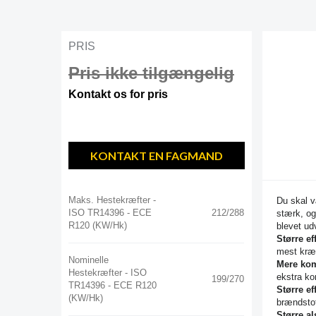
PRIS
Pris ikke tilgængelig
Kontakt os for pris
KONTAKT EN FAGMAND
Maks. Hestekræfter -
Du skal v
ISO TR14396 - ECE
212/288
stærk, og
R120 (kW/hk)
blevet ud
Større ef
mest kræ
Nominelle
Mere kom
Hestekræfter - ISO
ekstra ko
199/270
TR14396 - ECE R120
Større eff
(kW/hk)
brændstof
Større al