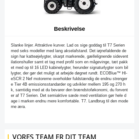
Beskrivelse
Slanke linjer. Attraktive kurver. Lad os sige goddag til T7 Serien
med seks modeller med lang akselafstand. Det iøjnefaldende de
sign har katteøjelygter, skarpt markerede, gællelignende sidevent
ilationshuller samt et tag med profil som en mågevinge, tæt pakk
et med op til 16 LED kabinelygter, herunder signaturlygter som bil
lygter, der gør det muligt at arbejde døgnet rundt. ECOBlue™ HI-
eSCR 2 Nef motorerne overholder fuldstændig de endnu strenger
e Tier 4B emissionsstandarder og udvikler mellem 195 og 270 h
k, samtidig med at du bevarer den brændstoføkonomi, du forvent
er af T7 Serien. Det semiaktive sæde med ventilation gør hele d
age i marken endnu mere komfortable. T7. Landbrug til den mode
rne æra.
VORES TEAM ER DIT TEAM