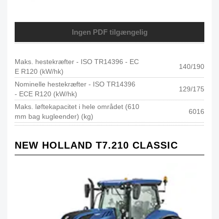
Ingen PDF tilgængelig
Maks. hestekræfter - ISO TR14396 - EC
140/190
E R120 (kW/hk)
Nominelle hestekræfter - ISO TR14396
129/175
- ECE R120 (kW/hk)
Maks. løftekapacitet i hele området (610
6016
mm bag kugleender) (kg)
NEW HOLLAND T7.210 CLASSIC