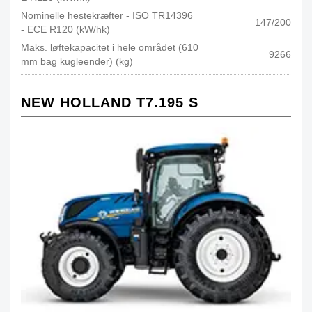
Nominelle hestekræfter - ISO TR14396
147/200
- ECE R120 (kW/hk)
Maks. løftekapacitet i hele området (610
9266
mm bag kugleender) (kg)
NEW HOLLAND T7.195 S