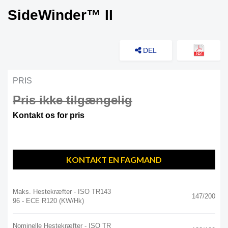
SideWinder™ II
DEL
PRIS
Pris ikke tilgængelig
Kontakt os for pris
KONTAKT EN FAGMAND
Maks. Hestekræfter - ISO TR143
147/200
96 - ECE R120 (kW/hk)
Nominelle Hestekræfter - ISO TR