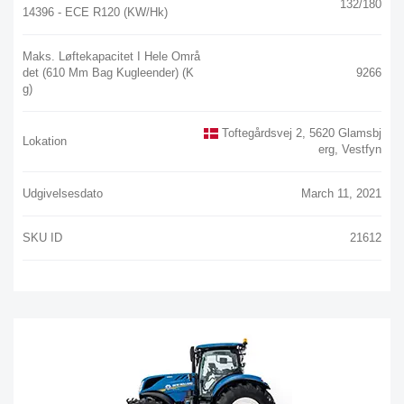
132/180
14396 - ECE R120 (kW/hk)
Maks. Løftekapacitet I Hele Områ
Det (610 Mm Bag Kugleender) (k
9266
G)
Toftegårdsvej 2, 5620 Glamsbj
Lokation
Erg, Vestfyn
Udgivelsesdato
March 11, 2021
SKU ID
21612