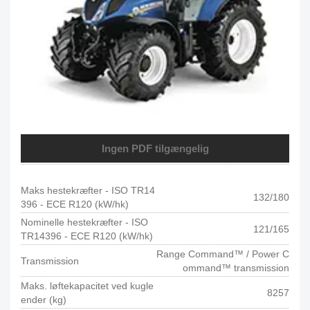
Ingen PDF tilgængelig
Maks hestekræfter - ISO TR14
132/180
396 - ECE R120 (kW/hk)
Nominelle hestekræfter - ISO
121/165
TR14396 - ECE R120 (kW/hk)
Range Command™ / Power C
Transmission
ommand™ transmission
Maks. løftekapacitet ved kugle
8257
ender (kg)