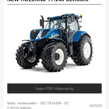
Ingen PDF tilgængelig
Maks. hestekræfter - ISO TR14396 - EC
162/220
E R120 (kW/hk)