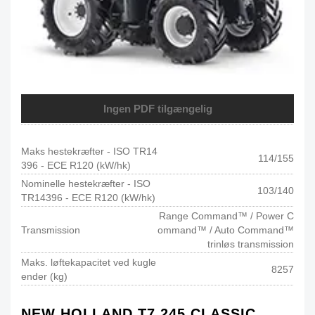
Ingen PDF tilgængelig
Maks hestekræfter - ISO TR14
114/155
396 - ECE R120 (kW/hk)
Nominelle hestekræfter - ISO
103/140
TR14396 - ECE R120 (kW/hk)
Range Command™ / Power C
Transmission
ommand™ / Auto Command™
trinløs transmission
Maks. løftekapacitet ved kugle
8257
ender (kg)
NEW HOLLAND T7.245 CLASSIC