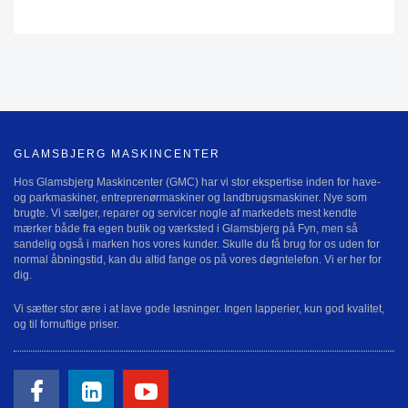
GLAMSBJERG MASKINCENTER
Hos Glamsbjerg Maskincenter (GMC) har vi stor ekspertise inden for have-
og parkmaskiner, entreprenørmaskiner og landbrugsmaskiner. Nye som
brugte. Vi sælger, reparer og servicer nogle af markedets mest kendte
mærker både fra egen butik og værksted i Glamsbjerg på Fyn, men så
sandelig også i marken hos vores kunder. Skulle du få brug for os uden for
normal åbningstid, kan du altid fange os på vores døgntelefon. Vi er her for
dig.
Vi sætter stor ære i at lave gode løsninger. Ingen lapperier, kun god kvalitet,
og til fornuftige priser.