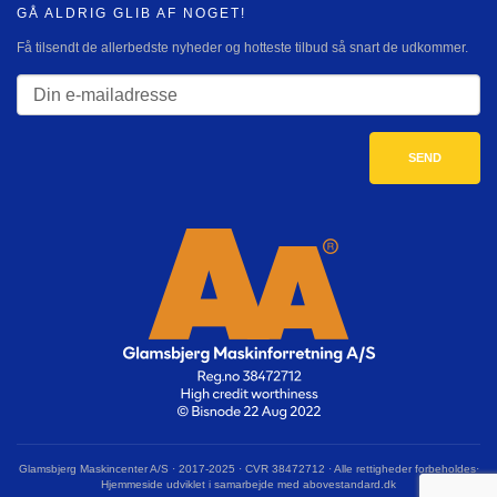
GÅ ALDRIG GLIB AF NOGET!
Få tilsendt de allerbedste nyheder og hotteste tilbud så snart de udkommer.
Glamsbjerg Maskincenter A/S · 2017-2025 · CVR 38472712 · Alle rettigheder forbeholdes·
Hjemmeside udviklet i samarbejde med abovestandard.dk