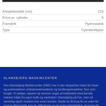
Arbejdsbredde (cm)
215
Knive pr. cylinder
6
Fremdrift
Hydrostatisk
Type
Cylinderklipper
GLAMSBJERG MASKINCENTER
Hos Glamsbjerg Maskincenter (GMC) har vi stor ekspertise inden for have-
og parkmaskiner, entreprenørmaskiner og landbrugsmaskiner. Nye som
brugte. Vi sælger, reparer og servicer nogle af markedets mest kendte
mærker både fra egen butik og værksted i Glamsbjerg på Fyn, men så
sandelig også i marken hos vores kunder. Skulle du få brug for os uden for
normal åbningstid, kan du altid fange os på vores døgntelefon. Vi er her for