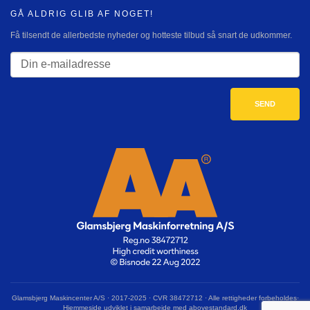
GÅ ALDRIG GLIB AF NOGET!
Få tilsendt de allerbedste nyheder og hotteste tilbud så snart de udkommer.
Glamsbjerg Maskincenter A/S · 2017-2025 · CVR 38472712 · Alle rettigheder forbeholdes·
Hjemmeside udviklet i samarbejde med abovestandard.dk