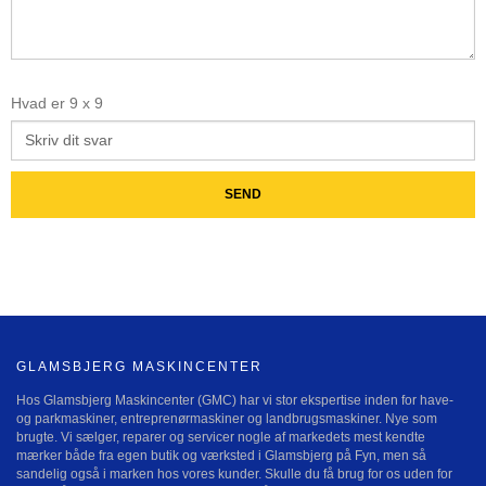
Hvad er
9
x
9
GLAMSBJERG MASKINCENTER
Hos Glamsbjerg Maskincenter (GMC) har vi stor ekspertise inden for have-
og parkmaskiner, entreprenørmaskiner og landbrugsmaskiner. Nye som
brugte. Vi sælger, reparer og servicer nogle af markedets mest kendte
mærker både fra egen butik og værksted i Glamsbjerg på Fyn, men så
sandelig også i marken hos vores kunder. Skulle du få brug for os uden for