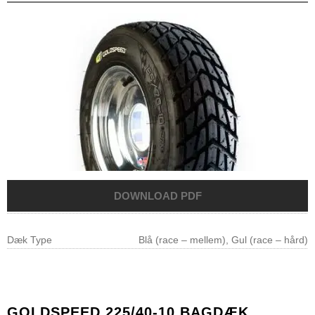
Dæk Type
Blå (race – mellem), Gul (race – hård)
GOLDSPEED 225/40-10 BAGDÆK