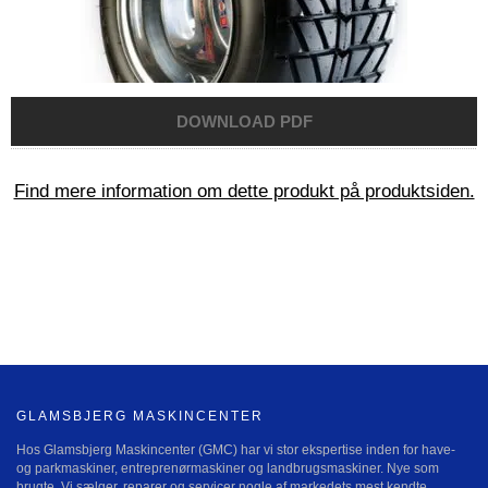
Find mere information om dette produkt på produktsiden.
GLAMSBJERG MASKINCENTER
Hos Glamsbjerg Maskincenter (GMC) har vi stor ekspertise inden for have-
og parkmaskiner, entreprenørmaskiner og landbrugsmaskiner. Nye som
brugte. Vi sælger, reparer og servicer nogle af markedets mest kendte