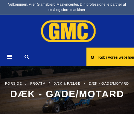
Velkommen, vi er Glamsbjerg Maskincenter. Din professionelle partner af
små og store maskiner.
Køb i vores webshop
FORSIDE
/
PROATV
/
DÆK & FÆLGE
/ DÆK - GADE/MOTARD
DÆK - GADE/MOTARD