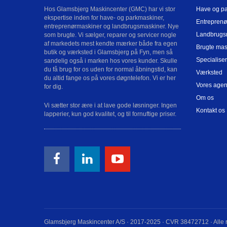
Hos Glamsbjerg Maskincenter (GMC) har vi stor
Have og p
ekspertise inden for have- og parkmaskiner,
Entreprenø
entreprenørmaskiner og landbrugsmaskiner. Nye
Landbrugs
som brugte. Vi sælger, reparer og servicer nogle
af markedets mest kendte mærker både fra egen
Brugte mas
butik og værksted i Glamsbjerg på Fyn, men så
Specialiser
sandelig også i marken hos vores kunder. Skulle
du få brug for os uden for normal åbningstid, kan
Værksted
du altid fange os på vores døgntelefon. Vi er her
Vores agen
for dig.
Om os
Vi sætter stor ære i at lave gode løsninger. Ingen
Kontakt os
lapperier, kun god kvalitet, og til fornuftige priser.
Glamsbjerg Maskincenter A/S · 2017-2025 · CVR 38472712 · Alle r