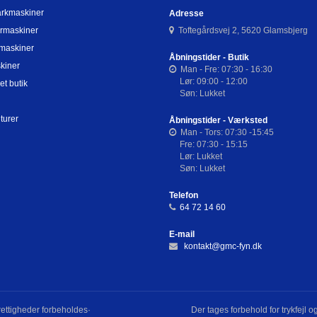
arkmaskiner
Adresse
rmaskiner
Toftegårdsvej 2, 5620 Glamsbjerg
maskiner
Åbningstider - Butik
kiner
Man - Fre: 07:30 - 16:30
Lør: 09:00 - 12:00
et butik
Søn: Lukket
turer
Åbningstider - Værksted
Man - Tors: 07:30 -15:45
Fre: 07:30 - 15:15
Lør: Lukket
Søn: Lukket
Telefon
64 72 14 60
E-mail
kontakt@gmc-fyn.dk
ettigheder forbeholdes·
Der tages forbehold for trykfejl 