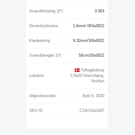
Aværdtilslutnig 2(*)
3.003
Drivledstykkelse
1,6mm/.063u0022
Kædedeling
9,32mm/3/8u0022
Sværdlængde 1(*)
50cm/20u0022
Toftegårdsvej
Lokation
2,5620 Glamsbjerg,
Vestfyn
Udgivelsesdato
April 9, 2020
SKU ID
C10cf11b3187