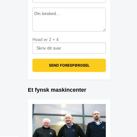
Hvad er
2
+
4
Et fynsk maskincenter