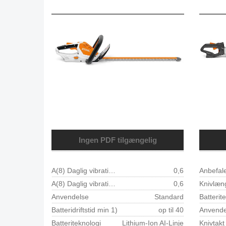
Ingen PDF tilgængelig
A(8) Daglig vibrationsbelastning 1 højre m/s²
0,6
Anbefale
A(8) Daglig vibrationsbelastning 1 venstre m/s²
0,6
Knivlæn
Anvendelse
Standard
Batterit
Batteridriftstid min 1)
op til 40
Anvende
Batteriteknologi
Lithium-Ion AI-Linje