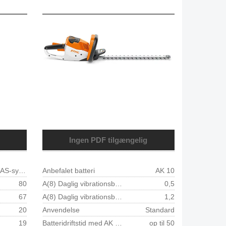
Ingen PDF tilgængelig
Lithium-Ion, AS-system
Anbefalet batteri
AK 10
80
A(8) Daglig vibrationsbelastning 1 højre m/s²
0,5
67
A(8) Daglig vibrationsbelastning 1 venstre m/s²
1,2
20
Anvendelse
Standard
19
Batteridriftstid med AK 10 min 1)
op til 50