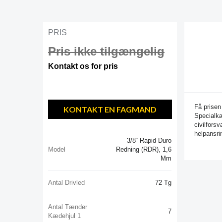
PRIS
Pris ikke tilgængelig
Kontakt os for pris
Få prisen
KONTAKT EN FAGMAND
Specialkæ
civilfors
helpansri
3/8“ Rapid Duro
Model
Redning (RDR), 1,6
Mm
Antal Drivled
72 Tg
Antal Tænder
7
Kædehjul 1