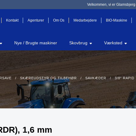
Velkommen, vi er Glamsbjerg 
Kontakt
Agenturer
Om Os
Medarbejdere
BIO-Maskine
Nye / Brugte maskiner
Skovbrug
Værksted
RSAVE
/
SKÆREUDSTYR OG TILBEHØR
/
SAVKÆDER
/ 3/8“ RAPID 
RDR), 1,6 mm