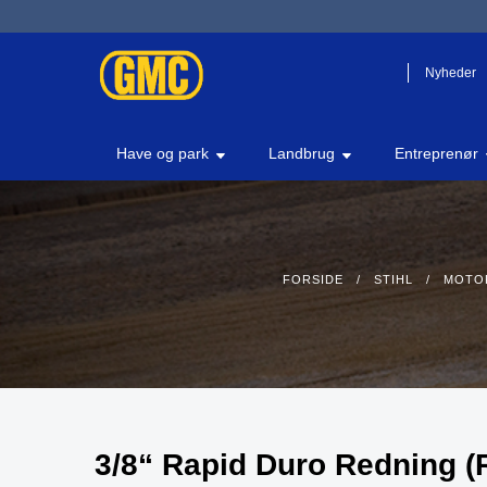
Nyheder
Have og park
Landbrug
Entreprenør
FORSIDE
/
STIHL
/
MOTO
3/8“ Rapid Duro Redning (