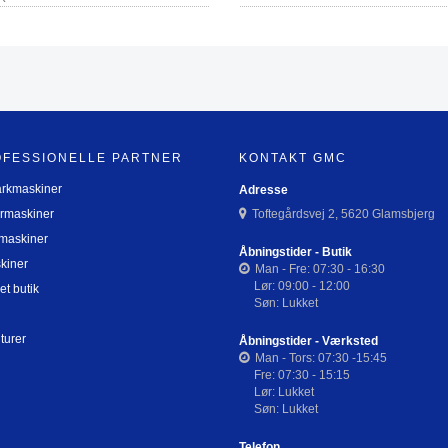
OFESSIONELLE PARTNER
KONTAKT GMC
arkmaskiner
Adresse
rmaskiner
Toftegårdsvej 2, 5620 Glamsbjerg
maskiner
Åbningstider - Butik
kiner
Man - Fre: 07:30 - 16:30
Lør: 09:00 - 12:00
et butik
Søn: Lukket
turer
Åbningstider - Værksted
Man - Tors: 07:30 -15:45
Fre: 07:30 - 15:15
Lør: Lukket
Søn: Lukket
Telefon