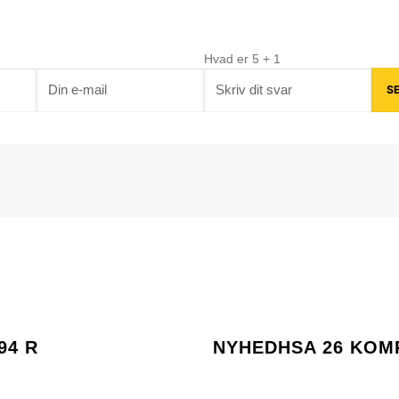
Hvad er
5
+
1
94 R
NYHEDHSA 26 KOM