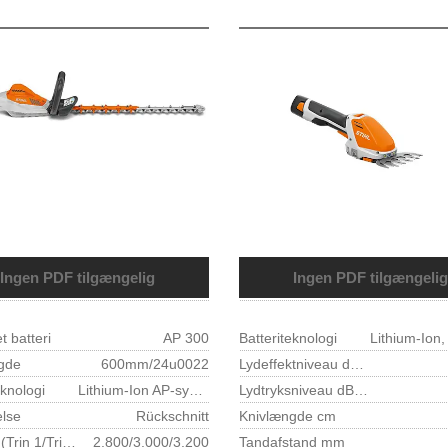
Ingen PDF tilgængelig
Ingen PDF tilgængelig
t batteri
AP 300
Batteriteknologi
gde
600mm/24u0022
Lydeffektniveau dB(A)
eknologi
Lithium-Ion AP-system
Lydtryksniveau dB(A)
lse
Rückschnitt
Knivlængde cm
Knivtakt (Trin 1/Trin 2/Trin 3) 1/min
2.800/3.000/3.200
Tandafstand mm