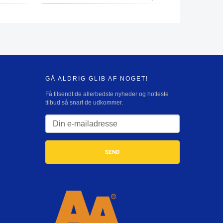
GÅ ALDRIG GLIB AF NOGET!
Få tilsendt de allerbedste nyheder og hotteste
tilbud så snart de udkommer.