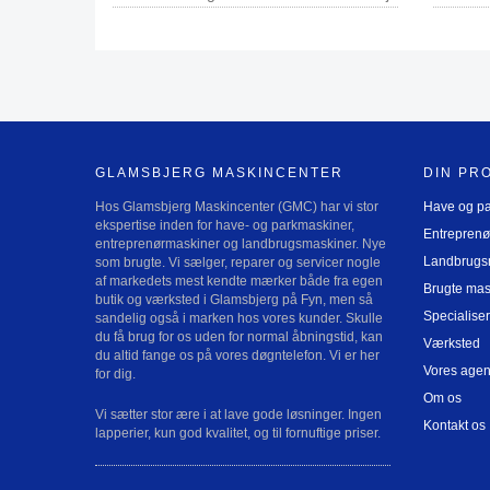
GLAMSBJERG MASKINCENTER
DIN PR
Hos Glamsbjerg Maskincenter (GMC) har vi stor
Have og p
ekspertise inden for have- og parkmaskiner,
Entreprenø
entreprenørmaskiner og landbrugsmaskiner. Nye
Landbrugs
som brugte. Vi sælger, reparer og servicer nogle
af markedets mest kendte mærker både fra egen
Brugte mas
butik og værksted i Glamsbjerg på Fyn, men så
Specialiser
sandelig også i marken hos vores kunder. Skulle
du få brug for os uden for normal åbningstid, kan
Værksted
du altid fange os på vores døgntelefon. Vi er her
Vores agen
for dig.
Om os
Vi sætter stor ære i at lave gode løsninger. Ingen
Kontakt os
lapperier, kun god kvalitet, og til fornuftige priser.