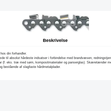
Beskrivelse
 hos din forhandler.
de til absolut hårdeste indsatser i forbindelse med brandvæsen, redningstje
var (f. eks. træ med søm, kompositmaterialer og panserglas). Skæretænder m
ng bestående af slagfaste hårdmetalplader.