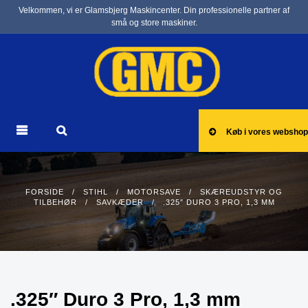
Velkommen, vi er Glamsbjerg Maskincenter. Din professionelle partner af
små og store maskiner.
Køb i vores webshop
FORSIDE
/
STIHL
/
MOTORSAVE
/
SKÆREUDSTYR OG
TILBEHØR
/
SAVKÆDER
/ .325″ DURO 3 PRO, 1,3 MM
.325″ Duro 3 Pro, 1,3 mm