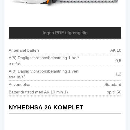
Ingen PDF tilgængelig
Anbefalet batteri
AK 10
A(8) Daglig vibrationsbelastning 1 højr
0,5
e m/s²
A(8) Daglig vibrationsbelastning 1 ven
1,2
stre m/s²
Anvendelse
Standard
Batteridriftstid med AK 10 min 1)
op til 50
NYHEDHSA 26 KOMPLET