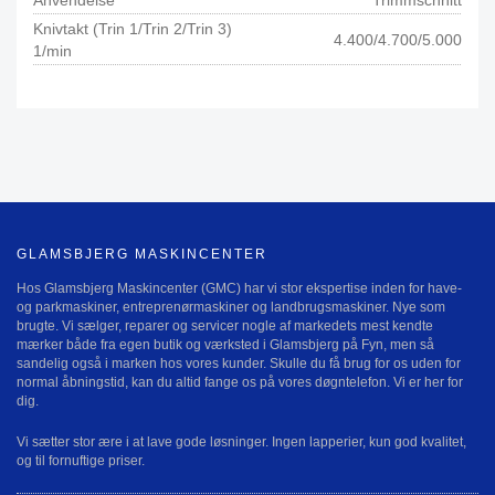
Anvendelse
Trimmschnitt
Knivtakt (Trin 1/Trin 2/Trin 3)
4.400/4.700/5.000
1/min
GLAMSBJERG MASKINCENTER
Hos Glamsbjerg Maskincenter (GMC) har vi stor ekspertise inden for have-
og parkmaskiner, entreprenørmaskiner og landbrugsmaskiner. Nye som
brugte. Vi sælger, reparer og servicer nogle af markedets mest kendte
mærker både fra egen butik og værksted i Glamsbjerg på Fyn, men så
sandelig også i marken hos vores kunder. Skulle du få brug for os uden for
normal åbningstid, kan du altid fange os på vores døgntelefon. Vi er her for
dig.
Vi sætter stor ære i at lave gode løsninger. Ingen lapperier, kun god kvalitet,
og til fornuftige priser.