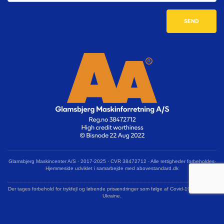
Glamsbjerg Maskincenter A/S · 2017-2025 · CVR 38472712 · Alle rettigheder forbeholdes·
Hjemmeside udviklet i samarbejde med abovestandard.dk
Der tages forbehold for trykfejl og løbende prisændringer som følge af Covid-19 og krigen i
Ukraine.