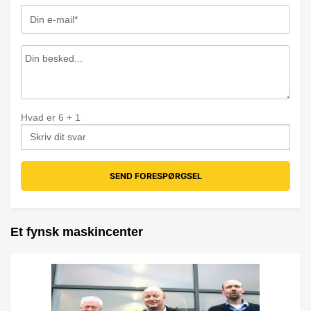
Hvad er
6
+
1
Et fynsk maskincenter