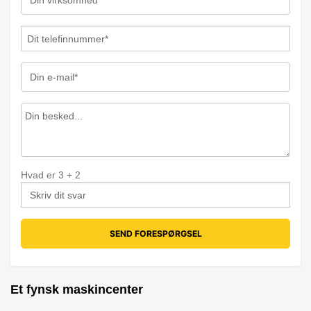
Hvad er
3
+
2
Et fynsk maskincenter