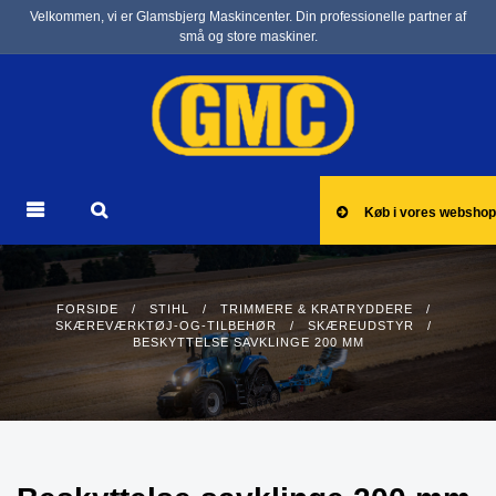
Velkommen, vi er Glamsbjerg Maskincenter. Din professionelle partner af
små og store maskiner.
Køb i vores webshop
FORSIDE
/
STIHL
/
TRIMMERE & KRATRYDDERE
/
SKÆREVÆRKTØJ-OG-TILBEHØR
/
SKÆREUDSTYR
/
BESKYTTELSE SAVKLINGE 200 MM