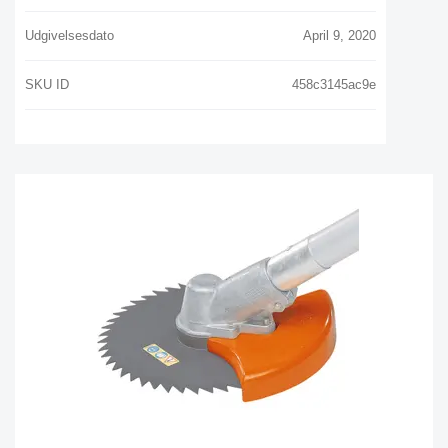
Udgivelsesdato
April 9, 2020
SKU ID
458c3145ac9e