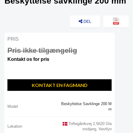
Beskyttelse savklinge 200 mm
DEL
PRIS
Pris ikke tilgængelig
Kontakt os for pris
KONTAKT EN FAGMAND
Beskyttelse Savklinge 200 M
Model
M
Toftegårdsvej 2,5620 Gla
Lokation
Msbjerg, Vestfyn