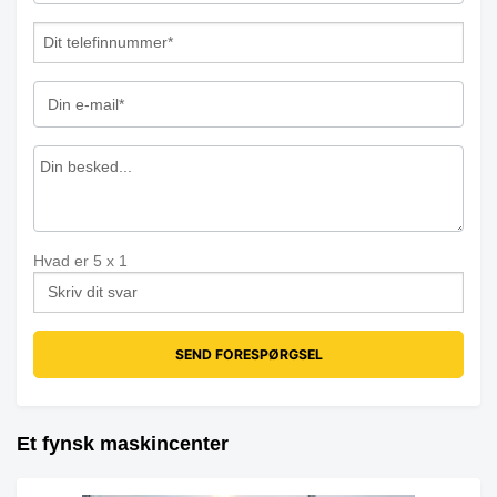
Hvad er
5
x
1
Et fynsk maskincenter