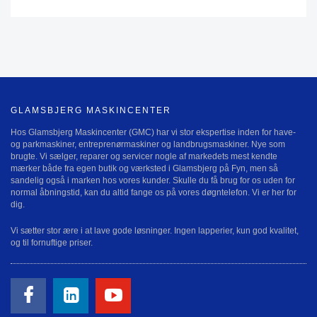
GLAMSBJERG MASKINCENTER
Hos Glamsbjerg Maskincenter (GMC) har vi stor ekspertise inden for have-
og parkmaskiner, entreprenørmaskiner og landbrugsmaskiner. Nye som
brugte. Vi sælger, reparer og servicer nogle af markedets mest kendte
mærker både fra egen butik og værksted i Glamsbjerg på Fyn, men så
sandelig også i marken hos vores kunder. Skulle du få brug for os uden for
normal åbningstid, kan du altid fange os på vores døgntelefon. Vi er her for
dig.
Vi sætter stor ære i at lave gode løsninger. Ingen lapperier, kun god kvalitet,
og til fornuftige priser.