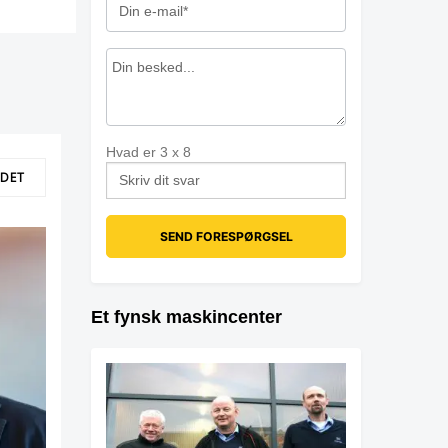
Hvad er
3
x
8
LDET
Et fynsk maskincenter