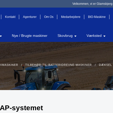
Velkommen, vi er Glamsbjerg 
Kontakt
Agenturer
Om Os
Medarbejdere
BIO-Maskine
Nye / Brugte maskiner
Skovbrug
Værksted
RIMASKINER
/
TILBEHØR-TIL-BATTERIDREVNE-MASKINER
/ DÆKSEL T
i AP-systemet