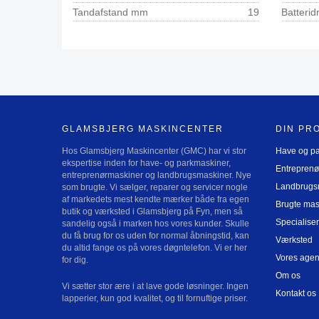
Tandafstand mm
19
GLAMSBJERG MASKINCENTER
DIN PR
Hos Glamsbjerg Maskincenter (GMC) har vi stor
Have og p
ekspertise inden for have- og parkmaskiner,
Entreprenø
entreprenørmaskiner og landbrugsmaskiner. Nye
Landbrugs
som brugte. Vi sælger, reparer og servicer nogle
af markedets mest kendte mærker både fra egen
Brugte mas
butik og værksted i Glamsbjerg på Fyn, men så
Specialiser
sandelig også i marken hos vores kunder. Skulle
du få brug for os uden for normal åbningstid, kan
Værksted
du altid fange os på vores døgntelefon. Vi er her
Vores agen
for dig.
Om os
Vi sætter stor ære i at lave gode løsninger. Ingen
Kontakt os
lapperier, kun god kvalitet, og til fornuftige priser.