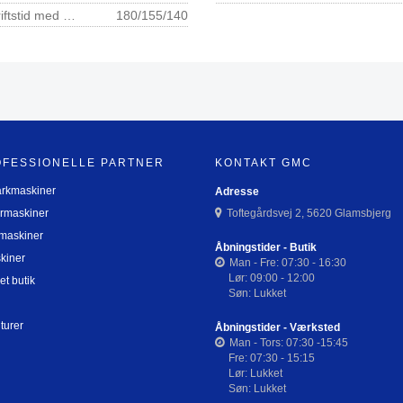
Batteridriftstid med BF-KM og AR 2000 min 1)
180/155/140
OFESSIONELLE PARTNER
KONTAKT GMC
arkmaskiner
Adresse
rmaskiner
Toftegårdsvej 2, 5620 Glamsbjerg
maskiner
Åbningstider - Butik
kiner
Man - Fre: 07:30 - 16:30
Lør: 09:00 - 12:00
et butik
Søn: Lukket
turer
Åbningstider - Værksted
Man - Tors: 07:30 -15:45
Fre: 07:30 - 15:15
Lør: Lukket
Søn: Lukket