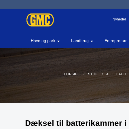
Nyheder
Have og park
Landbrug
Entreprenør
FORSIDE
/
STIHL
/
ALLE-BATTE
Dæksel til batterikammer 