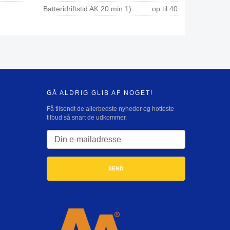
Batteridriftstid AK 20 min 1)
op til 40
GÅ ALDRIG GLIB AF NOGET!
Få tilsendt de allerbedste nyheder og hotteste
tilbud så snart de udkommer.