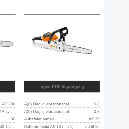
Ingen PDF tilgængelig
AP 200
A(8) Daglig vibrationsbelastning 1 højre m/s²
0,8
Lithium-Ion AP-system
A(8) Daglig vibrationsbelastning 1 venstre m/s²
0,9
30
Anbefalet batteri
AK 20
1/4u0022 PM3 1,1 mm, art.nr. 3.670 000 0.065
Batteridriftstid AK 10 min 1)
op til 18