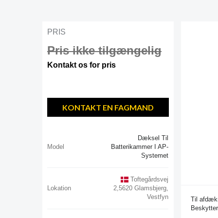
PRIS
Pris ikke tilgængelig
Kontakt os for pris
KONTAKT EN FAGMAND
Dæksel Til
Model
Batterikammer I AP-
Systemet
Toftegårdsvej
Lokation
2,5620 Glamsbjerg,
Vestfyn
Til afdæk
Beskytter