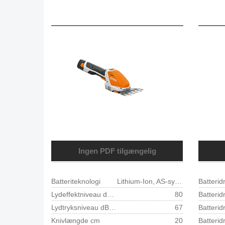
Ingen PDF tilgængelig
Batteriteknologi
Lithium-Ion, AS-system
Lydeffektniveau dB(A)
80
Lydtryksniveau dB(A)
67
Knivlængde cm
20