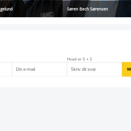
øgelund
Søren Bech Sørensen
Hvad er
5
+
2