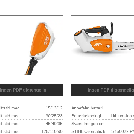
Ingen PDF tilgængelig
Ingen PDF tilgængelig
Batteridriftstid med BF-KM og AP 100 min 1)
15/13/12
Anbefalet batteri
Batteridriftstid med BF-KM og AP 200 min 1)
30/25/23
Batteriteknologi
Batteridriftstid med BF-KM og AP 300 min 1)
45/40/35
Sværdlængde cm
Batteridriftstid med BF-KM og AR 1000 min 1)
125/110/90
STIHL Oilomatic kædetype