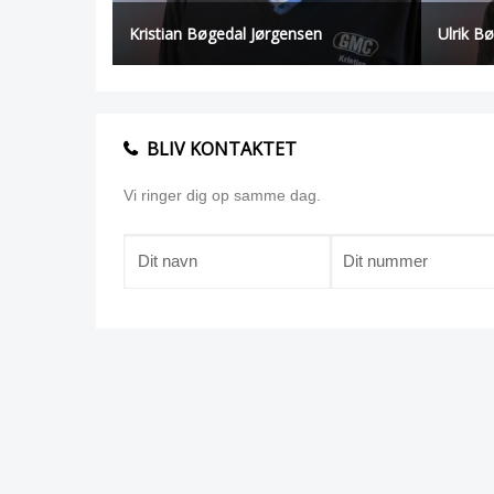
Kristian Bøgedal Jørgensen
Ulrik B
BLIV KONTAKTET
Vi ringer dig op samme dag.