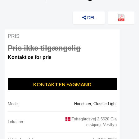
DEL
PRIS
Pris ikke tilgængelig
Kontakt os for pris
KONTAKT EN FAGMAND
Model
Handsker, Classic Light
Toftegårdsvej 2,5620 Gla
Lokation
Msbjerg, Vestfyn