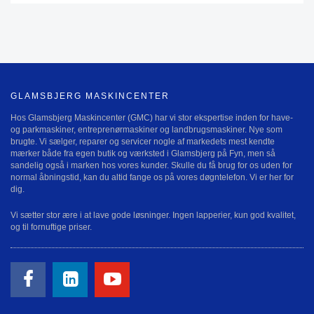
GLAMSBJERG MASKINCENTER
Hos Glamsbjerg Maskincenter (GMC) har vi stor ekspertise inden for have-
og parkmaskiner, entreprenørmaskiner og landbrugsmaskiner. Nye som
brugte. Vi sælger, reparer og servicer nogle af markedets mest kendte
mærker både fra egen butik og værksted i Glamsbjerg på Fyn, men så
sandelig også i marken hos vores kunder. Skulle du få brug for os uden for
normal åbningstid, kan du altid fange os på vores døgntelefon. Vi er her for
dig.
Vi sætter stor ære i at lave gode løsninger. Ingen lapperier, kun god kvalitet,
og til fornuftige priser.