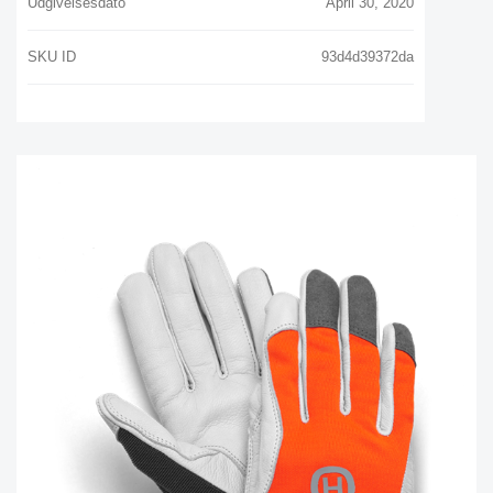
Udgivelsesdato
April 30, 2020
SKU ID
93d4d39372da