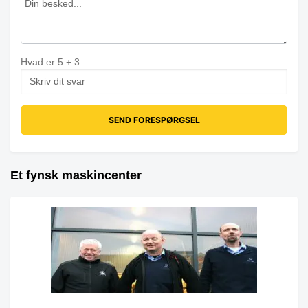
Hvad er
5
+
3
Et fynsk maskincenter