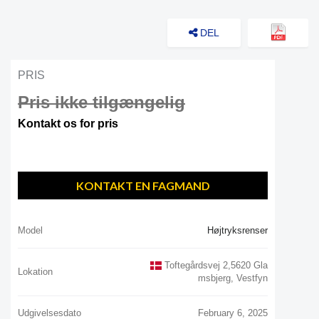
DEL
PRIS
Pris ikke tilgængelig
Kontakt os for pris
KONTAKT EN FAGMAND
Model
Højtryksrenser
Toftegårdsvej 2,5620 Gla
Lokation
Msbjerg, Vestfyn
Udgivelsesdato
February 6, 2025