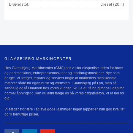
Brændstof:
Diesel (28 l.)
GLAMSBJERG MASKINCENTER
Hos Glamsbjerg Maskincenter (GMC) har vi stor ekspertise inden for have-
og parkmaskiner, entreprenørmaskiner og landbrugsmaskiner. Nye som
brugte. Vi sælger, reparer og servicer nogle af markedets mest kendte
mærker både fra egen butik og værksted i Glamsbjerg på Fyn, men så
sandelig også i marken hos vores kunder. Skulle du få brug for os uden for
normal åbningstid, kan du altid fange os på vores døgntelefon. Vi er her for
dig.
Vi sætter stor ære i at lave gode løsninger. Ingen lapperier, kun god kvalitet,
og til fornuftige priser.