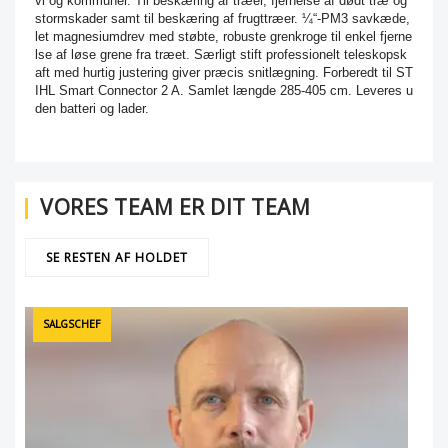
vl og kommuner. Til beskæring af træer, fjernelse af dødt træ og
stormskader samt til beskæring af frugttræer. ¼“-PM3 savkæde,
let magnesiumdrev med støbte, robuste grenkroge til enkel fjerne
lse af løse grene fra træet. Særligt stift professionelt teleskopsk
aft med hurtig justering giver præcis snitlægning. Forberedt til ST
IHL Smart Connector 2 A. Samlet længde 285-405 cm. Leveres u
den batteri og lader.
VORES TEAM ER DIT TEAM
SE RESTEN AF HOLDET
SALGSCHEF