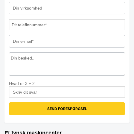
Hvad er
3
+
2
Et fynsk maskincenter