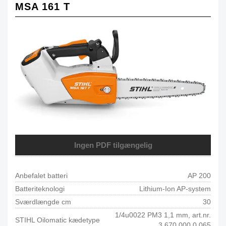
MSA 161 T
Ingen PDF tilgængelig
Anbefalet batteri
AP 200
Batteriteknologi
Lithium-Ion AP-system
Sværdlængde cm
30
1/4u0022 PM3 1,1 mm, art.nr.
STIHL Oilomatic kædetype
3.670 000 0.065