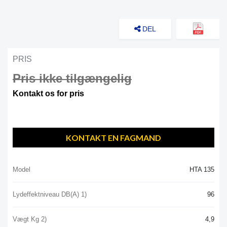
DEL
PRIS
Pris ikke tilgængelig
Kontakt os for pris
KONTAKT EN FAGMAND
Model
HTA 135
Lydeffektniveau DB(A) 1)
96
Vægt Kg 2)
4,9