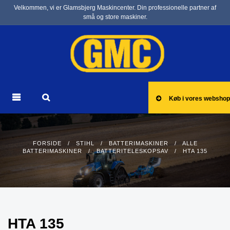
Velkommen, vi er Glamsbjerg Maskincenter. Din professionelle partner af
små og store maskiner.
Køb i vores webshop
FORSIDE
/
STIHL
/
BATTERIMASKINER
/
ALLE
BATTERIMASKINER
/
BATTERITELESKOPSAV
/ HTA 135
HTA 135