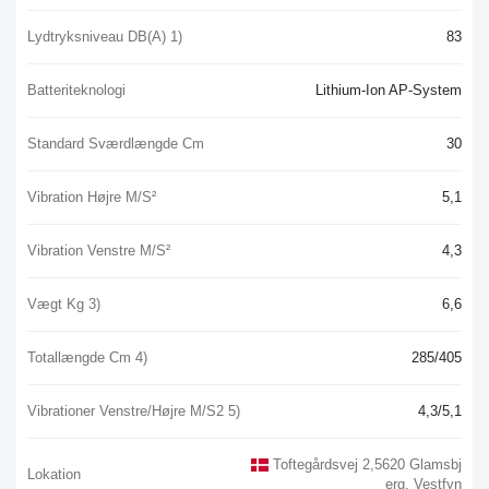
Lydtryksniveau DB(A) 1)
83
Batteriteknologi
Lithium-Ion AP-System
Standard Sværdlængde Cm
30
Vibration Højre M/s²
5,1
Vibration Venstre M/s²
4,3
Vægt Kg 3)
6,6
Totallængde Cm 4)
285/405
Vibrationer Venstre/højre M/s2 5)
4,3/5,1
Toftegårdsvej 2,5620 Glamsbj
Lokation
Erg, Vestfyn