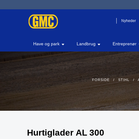
Nyheder
Have og park
Landbrug
Entreprenør
FORSIDE
/
STIHL
/
Hurtiglader AL 300