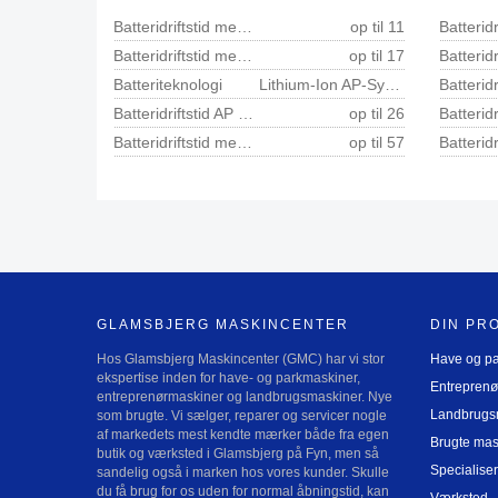
Batteridriftstid med AP 100 min 1)
op til 11
Batteridriftstid med AP 200 min 1)
op til 17
Batteriteknologi
Lithium-Ion AP-System
Batteridriftstid AP 300 S min
op til 26
Batteridriftstid med AR 1000 min 2)
op til 57
GLAMSBJERG MASKINCENTER
DIN PR
Hos Glamsbjerg Maskincenter (GMC) har vi stor
Have og p
ekspertise inden for have- og parkmaskiner,
Entreprenø
entreprenørmaskiner og landbrugsmaskiner. Nye
Landbrugs
som brugte. Vi sælger, reparer og servicer nogle
af markedets mest kendte mærker både fra egen
Brugte mas
butik og værksted i Glamsbjerg på Fyn, men så
Specialiser
sandelig også i marken hos vores kunder. Skulle
du få brug for os uden for normal åbningstid, kan
Værksted