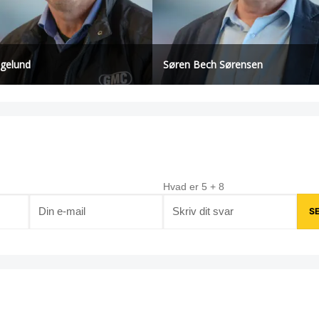
øgelund
Søren Bech Sørensen
Hvad er
5
+
8