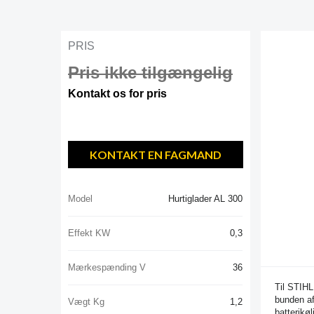
PRIS
Pris ikke tilgængelig
Kontakt os for pris
KONTAKT EN FAGMAND
Model
Hurtiglader AL 300
Effekt KW
0,3
Mærkespænding V
36
Til STIH
bunden af
Vægt Kg
1,2
batterikøl