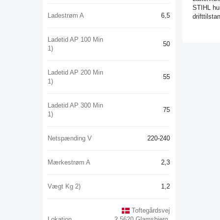
STIHL hur
Ladestrøm A
6,5
drifttilst
Ladetid AP 100 Min
50
1)
Ladetid AP 200 Min
55
1)
Ladetid AP 300 Min
75
1)
Netspænding V
220-240
Mærkestrøm A
2,3
Vægt Kg 2)
1,2
Toftegårdsvej
Lokation
2,5620 Glamsbjerg,