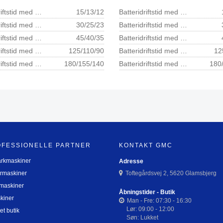
Batteridriftstid med BF-KM og AP 100 min 1)
15/13/12
Batteridriftstid med BF-KM og AP 100 min 1)
Batteridriftstid med BF-KM og AP 200 min 1)
30/25/23
Batteridriftstid med BF-KM og AP 200 min 1)
Batteridriftstid med BF-KM og AP 300 min 1)
45/40/35
Batteridriftstid med BF-KM og AP 300 min 1)
Batteridriftstid med BF-KM og AR 1000 min 1)
125/110/90
Batteridriftstid med BF-KM og AR 1000 min 1)
12
Batteridriftstid med BF-KM og AR 2000 min 1)
180/155/140
Batteridriftstid med BF-KM og AR 2000 min 1)
180
OFESSIONELLE PARTNER
KONTAKT GMC
arkmaskiner
Adresse
rmaskiner
Toftegårdsvej 2, 5620 Glamsbjerg
maskiner
Åbningstider - Butik
kiner
Man - Fre: 07:30 - 16:30
Lør: 09:00 - 12:00
et butik
Søn: Lukket