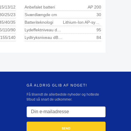
15/13/12
Anbefalet batteri
AP 200
30/25/23
Sværdlængde cm
30
45/40/35
Batteriteknologi
Lithium-Ion AP-system
5/110/90
Lydeffektniveau dB(A) 1)
95
/155/140
Lydtryksniveau dB(A) 2)
84
GÅ ALDRIG GLIB AF NOGET!
Få tilsendt de allerbedste nyheder og hotteste
tilbud så snart de udkommer.