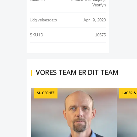
Vestfyn
Udgivelsesdato
April 9, 2020
SKU ID
10575
VORES TEAM ER DIT TEAM
SALGSCHEF
LAGER &