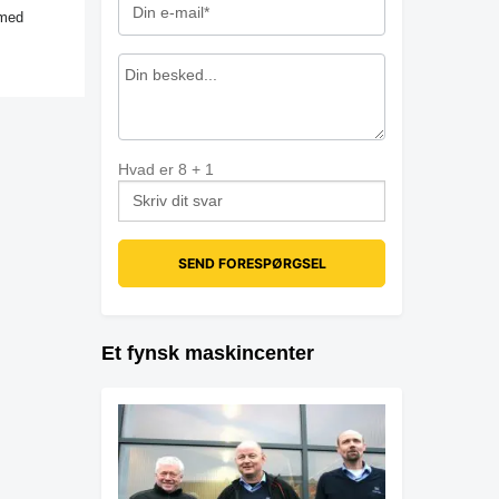
 med
Hvad er
8
+
1
Et fynsk maskincenter