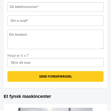
Hvad er
4
x
7
Et fynsk maskincenter