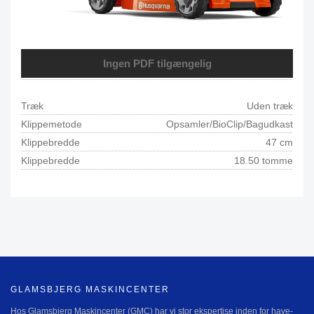
Ingen PDF tilgængelig
Træk
Uden træk
Klippemetode
Opsamler/BioClip/Bagudkast
Klippebredde
47 cm
Klippebredde
18.50 tomme
GLAMSBJERG MASKINCENTER
Hos Glamsbjerg Maskincenter (GMC) har vi stor ekspertise inden for have-