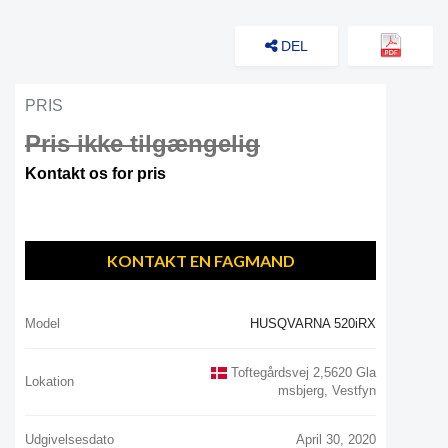
DEL
PRIS
Pris ikke tilgængelig
Kontakt os for pris
KONTAKT EN FAGMAND
Model
HUSQVARNA 520iRX
Toftegårdsvej 2,5620 Gla
Lokation
Msbjerg, Vestfyn
Udgivelsesdato
April 30, 2020