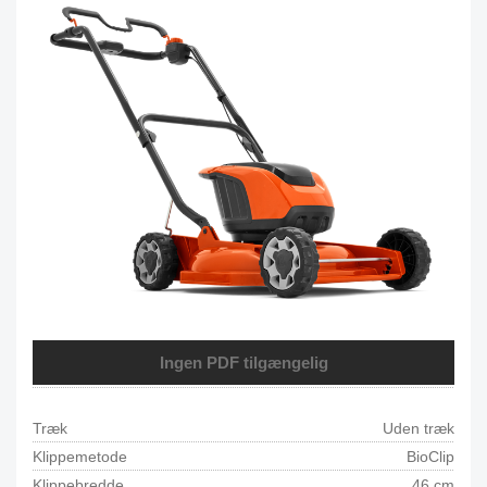
Ingen PDF tilgængelig
Træk
Uden træk
Klippemetode
BioClip
Klippebredde
46 cm