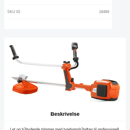
SKU ID
18489
Beskrivelse
Let og h?jtydende trimmer med tyrehornsh?ndtag til professionell