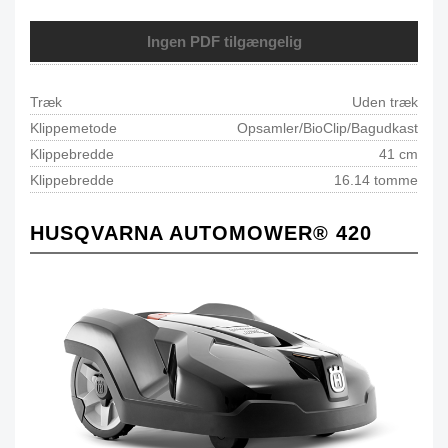
Ingen PDF tilgængelig
Træk
Uden træk
Klippemetode
Opsamler/BioClip/Bagudkast
Klippebredde
41 cm
Klippebredde
16.14 tomme
HUSQVARNA AUTOMOWER® 420