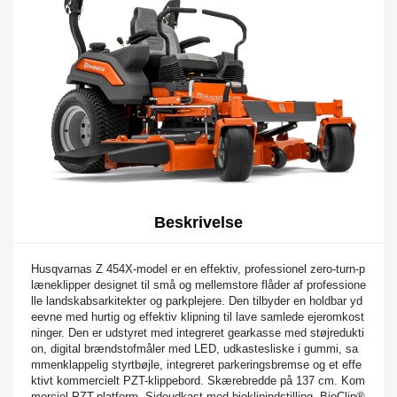
Beskrivelse
Husqvarnas Z 454X-model er en effektiv, professionel zero-turn-p
læneklipper designet til små og mellemstore flåder af professione
lle landskabsarkitekter og parkplejere. Den tilbyder en holdbar yd
eevne med hurtig og effektiv klipning til lave samlede ejeromkost
ninger. Den er udstyret med integreret gearkasse med støjredukti
on, digital brændstofmåler med LED, udkastesliske i gummi, sa
mmenklappelig styrtbøjle, integreret parkeringsbremse og et effe
ktivt kommercielt PZT-klippebord. Skærebredde på 137 cm. Kom
merciel PZT-platform. Sideudkast med bioklipindstilling. BioClip®