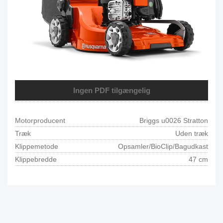
Ingen PDF tilgængelig
Motorproducent
Briggs u0026 Stratton
Træk
Uden træk
Klippemetode
Opsamler/BioClip/Bagudkast
Klippebredde
47 cm