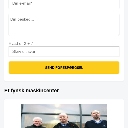
Hvad er
2
+
7
Et fynsk maskincenter