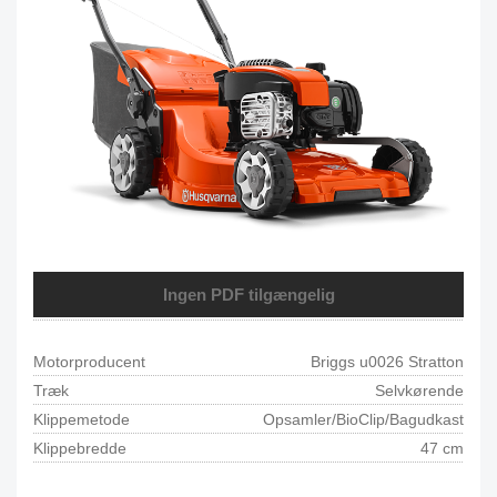
Ingen PDF tilgængelig
Motorproducent
Briggs u0026 Stratton
Træk
Selvkørende
Klippemetode
Opsamler/BioClip/Bagudkast
Klippebredde
47 cm