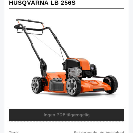
HUSQVARNA LB 256S
Ingen PDF tilgængelig
Træk
Selvkørende, én hastighed