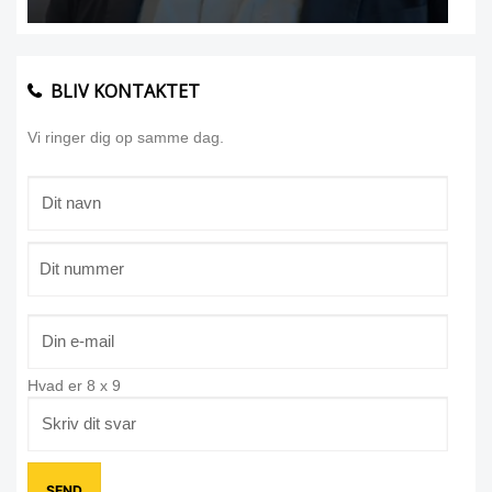
BLIV KONTAKTET
Vi ringer dig op samme dag.
Hvad er
8
x
9