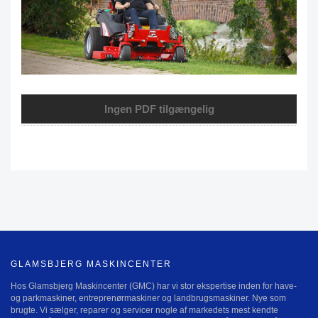
Ingen PDF tilgængelig
GLAMSBJERG MASKINCENTER
Hos Glamsbjerg Maskincenter (GMC) har vi stor ekspertise inden for have-
og parkmaskiner, entreprenørmaskiner og landbrugsmaskiner. Nye som
brugte. Vi sælger, reparer og servicer nogle af markedets mest kendte