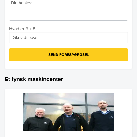
Hvad er
3
+
5
Et fynsk maskincenter