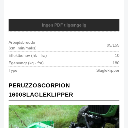
Ingen PDF tilgængelig
Arbejdsbredde
95/155
(cm. min/maks)
Effektbehov (hk - fra)
10
Egenvægt (kg - fra)
180
Type
Slagleklipper
PERUZZO
SCORPION
1600
SLAGLEKLIPPER