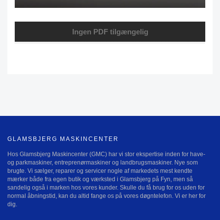
Ingen PDF tilgængelig
GLAMSBJERG MASKINCENTER
Hos Glamsbjerg Maskincenter (GMC) har vi stor ekspertise inden for have-
og parkmaskiner, entreprenørmaskiner og landbrugsmaskiner. Nye som
brugte. Vi sælger, reparer og servicer nogle af markedets mest kendte
mærker både fra egen butik og værksted i Glamsbjerg på Fyn, men så
sandelig også i marken hos vores kunder. Skulle du få brug for os uden for
normal åbningstid, kan du altid fange os på vores døgntelefon. Vi er her for
dig.