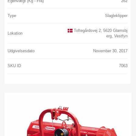
Egenvægt (kg - Fra)
262
Type
Slagleklipper
Toftegårdsvej 2, 5620 Glamsbj
Lokation
Erg, Vestfyn
Udgivelsesdato
November 30, 2017
SKU ID
7063