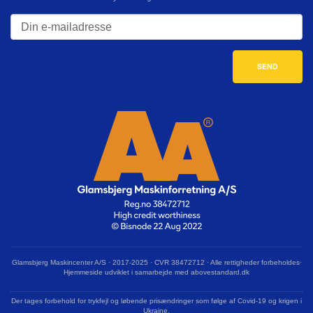
Glamsbjerg Maskincenter A/S · 2017-2025 · CVR 38472712 · Alle rettigheder forbeholdes·
Hjemmeside udviklet i samarbejde med abovestandard.dk
Der tages forbehold for trykfejl og løbende prisændringer som følge af Covid-19 og krigen i
Ukraine.