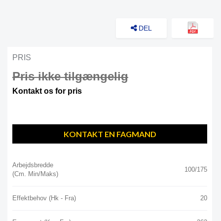
DEL
PRIS
Pris ikke tilgængelig
Kontakt os for pris
KONTAKT EN FAGMAND
Arbejdsbredde
100/175
(cm. Min/maks)
Effektbehov (hk - Fra)
20