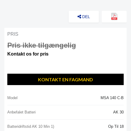
DEL
PRIS
Pris ikke tilgængelig
Kontakt os for pris
KONTAKT EN FAGMAND
Model
MSA 140 C-B
Anbefalet Batteri
AK 30
Batteridriftstid AK 10 Min 1)
Op Til 18