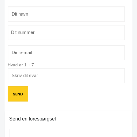
Hvad er
1
+
7
Send en forespørgsel