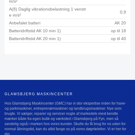
m/s²
A(8) Daglig vibrationsbelastning 1 venstr
0,9
e m/s²
Anbefalet batteri
AK 20
Batteridriftstid AK 10 min 1)
op til 18
Batteridriftstid AK 20 min 1)
op til 40
GLAMSBJERG MASKINCENTER
Hos Glamsbjerg Maskincenter (GMC) har vi stor ekspertise inden for have-
og parkmaskiner, entreprenørmaskiner og landbrugsmaskiner. Nye som
brugte. Vi sælger, reparer og servicer nogle af markedets mest kendte
mærker både fra egen butik og værksted i Glamsbjerg på Fyn, men så
sandelig også i marken hos vores kunder. Skulle du få brug for os uden for
normal åbningstid, kan du altid fange os på vores døgntelefon. Vi er her for
dig.