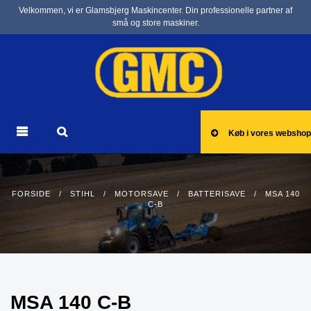
Velkommen, vi er Glamsbjerg Maskincenter. Din professionelle partner af
små og store maskiner.
Køb i vores webshop
FORSIDE
/
STIHL
/
MOTORSAVE
/
BATTERISAVE
/ MSA 140
C-B
MSA 140 C-B