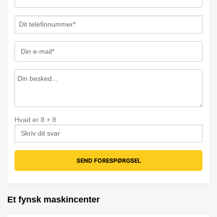
Hvad er
8
+
8
Et fynsk maskincenter