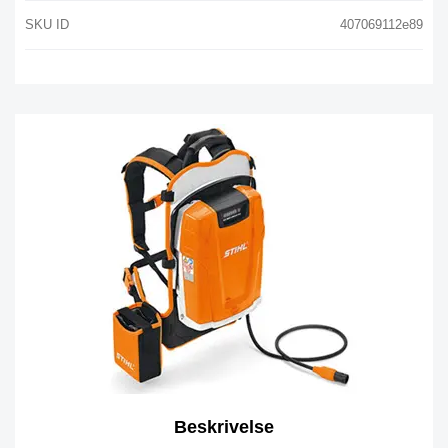
SKU ID
407069112e89
Beskrivelse