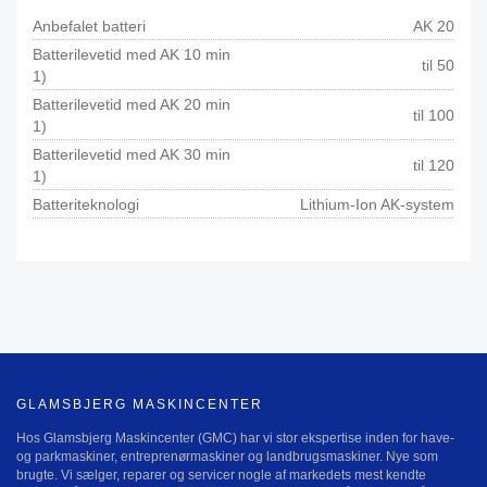
Anbefalet batteri
AK 20
Batterilevetid med AK 10 min
til 50
1)
Batterilevetid med AK 20 min
til 100
1)
Batterilevetid med AK 30 min
til 120
1)
Batteriteknologi
Lithium-Ion AK-system
GLAMSBJERG MASKINCENTER
Hos Glamsbjerg Maskincenter (GMC) har vi stor ekspertise inden for have-
og parkmaskiner, entreprenørmaskiner og landbrugsmaskiner. Nye som
brugte. Vi sælger, reparer og servicer nogle af markedets mest kendte