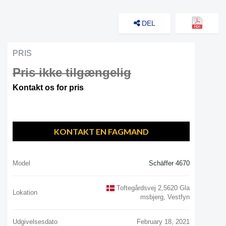
DEL
PRIS
Pris ikke tilgængelig
Kontakt os for pris
KONTAKT EN FAGMAND
Model
Schäffer 4670
Toftegårdsvej 2,5620 Gla
Lokation
Msbjerg, Vestfyn
Udgivelsesdato
February 18, 2021