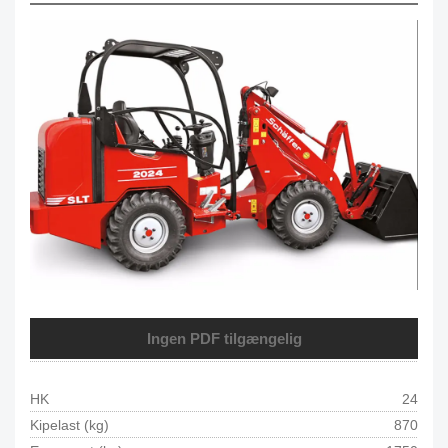
Ingen PDF tilgængelig
HK
24
Kipelast (kg)
870