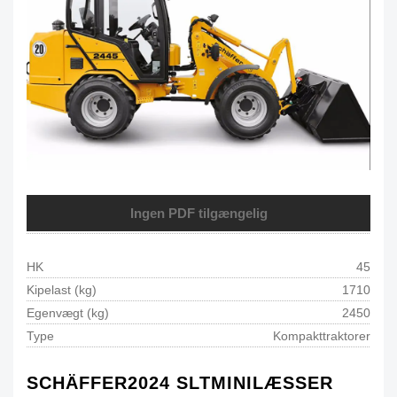
Ingen PDF tilgængelig
HK
45
Kipelast (kg)
1710
Egenvægt (kg)
2450
Type
Kompakttraktorer
SCHÄFFER
2024 SLT
MINILÆSSER