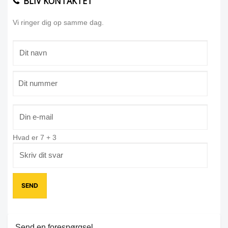
BLIV KONTAKTET
Vi ringer dig op samme dag.
Hvad er
7
+
3
Send en forespørgsel