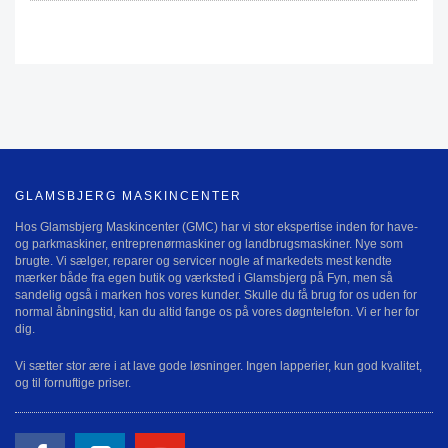
GLAMSBJERG MASKINCENTER
Hos Glamsbjerg Maskincenter (GMC) har vi stor ekspertise inden for have-
og parkmaskiner, entreprenørmaskiner og landbrugsmaskiner. Nye som
brugte. Vi sælger, reparer og servicer nogle af markedets mest kendte
mærker både fra egen butik og værksted i Glamsbjerg på Fyn, men så
sandelig også i marken hos vores kunder. Skulle du få brug for os uden for
normal åbningstid, kan du altid fange os på vores døgntelefon. Vi er her for
dig.
Vi sætter stor ære i at lave gode løsninger. Ingen lapperier, kun god kvalitet,
og til fornuftige priser.