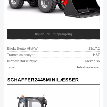
Ingen PDF tilgængelig
Effekt Brutto HK/KW
23/17,2
Transmissionstype
HST
Kraftoverførselstype
Mekanish
Type
Teleskoplæsser
SCHÄFFER
2445
MINILÆSSER