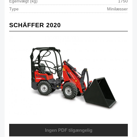
Egenvægt (kg)
1750
Type
Minilæsser
SCHÄFFER 2020
Ingen PDF tilgængelig