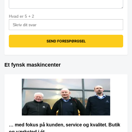
Hvad er
5
+
2
Et fynsk maskincenter
… med fokus på kunden, service og kvalitet. Butik
og værksted i ét.