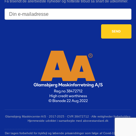
Få tilsendt de allerbedste nyheder og hotteste tilbud så snart de udkommer.
Glamsbjerg Maskincenter A/S · 2017-2025 · CVR 38472712 · Alle rettigheder forbeholdes·
Hjemmeside udviklet i samarbejde med abovestandard.dk
Der tages forbehold for trykfejl og løbende prisændringer som følge af Covid-19 og krigen i