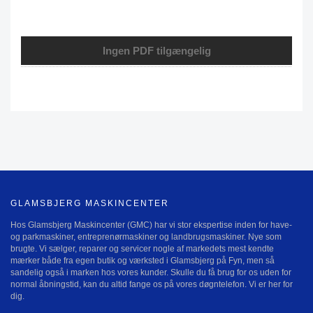
Ingen PDF tilgængelig
GLAMSBJERG MASKINCENTER
Hos Glamsbjerg Maskincenter (GMC) har vi stor ekspertise inden for have-
og parkmaskiner, entreprenørmaskiner og landbrugsmaskiner. Nye som
brugte. Vi sælger, reparer og servicer nogle af markedets mest kendte
mærker både fra egen butik og værksted i Glamsbjerg på Fyn, men så
sandelig også i marken hos vores kunder. Skulle du få brug for os uden for
normal åbningstid, kan du altid fange os på vores døgntelefon. Vi er her for
dig.