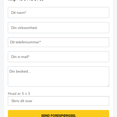
Hvad er
5
x
3