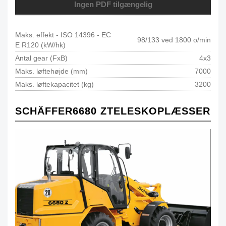
Ingen PDF tilgængelig
Maks. effekt - ISO 14396 - EC
98/133 ved 1800 o/min
E R120 (kW/hk)
Antal gear (FxB)
4x3
Maks. løftehøjde (mm)
7000
Maks. løftekapacitet (kg)
3200
SCHÄFFER
6680 Z
TELESKOPLÆSSER