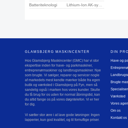
Batteriteknologi
Lithium-Ion AK-system
GLAMSBJERG MASKINCENTER
DIN PR
Hos Glamsbjerg Maskincenter (GMC) har vi stor
Have og p
ekspertise inden for have- og parkmaskiner,
Entreprenø
entreprenørmaskiner og landbrugsmaskiner. Nye
Landbrugs
som brugte. Vi sælger, reparer og servicer nogle
af markedets mest kendte mærker både fra egen
Brugte mas
butik og værksted i Glamsbjerg på Fyn, men så
Specialiser
sandelig også i marken hos vores kunder. Skulle
du få brug for os uden for normal åbningstid, kan
Værksted
du altid fange os på vores døgntelefon. Vi er her
Vores agen
for dig.
Om os
Vi sætter stor ære i at lave gode løsninger. Ingen
Kontakt os
lapperier, kun god kvalitet, og til fornuftige priser.