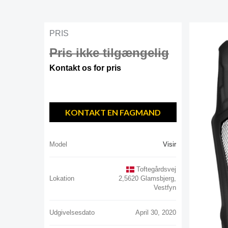
PRIS
Pris ikke tilgængelig
Kontakt os for pris
KONTAKT EN FAGMAND
Model
Visir
Toftegårdsvej
Lokation
2,5620 Glamsbjerg,
Vestfyn
Udgivelsesdato
April 30, 2020