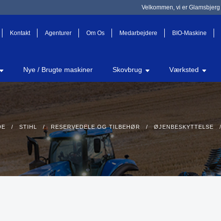
Velkommen, vi er Glamsbjerg 
Kontakt
Agenturer
Om Os
Medarbejdere
BIO-Maskine
Nye / Brugte maskiner
Skovbrug
Værksted
DE
/
STIHL
/
RESERVEDELE OG TILBEHØR
/
ØJENBESKYTTELSE
/