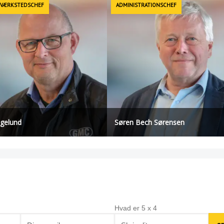
 VÆRKSTEDSCHEF
ADMINISTRATIONSCHEF
øgelund
Søren Bech Sørensen
Hvad er
5
x
4