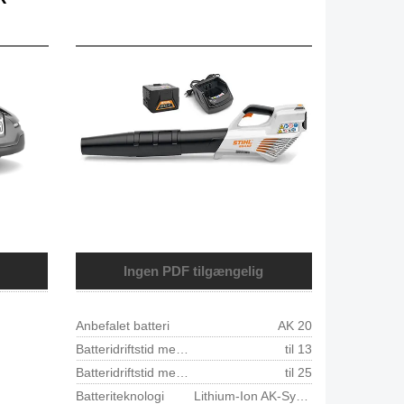
Ingen PDF tilgængelig
Anbefalet batteri
AK 20
Batteridriftstid med AK10 min 1)
til 13
Batteridriftstid med AK 20 min 1)
til 25
Batteriteknologi
Lithium-Ion AK-System