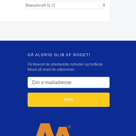
Blæsekraft N 2)
9
GÅ ALDRIG GLIB AF NOGET!
Få tilsendt de allerbedste nyheder og hotteste
tilbud så snart de udkommer.