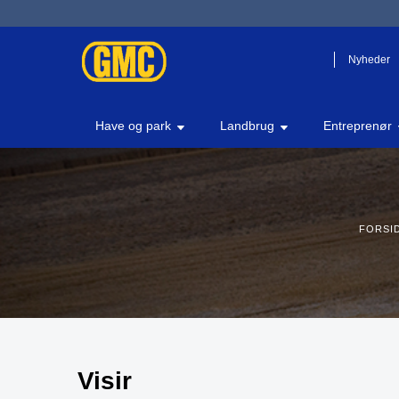
Nyheder
Have og park
Landbrug
Entreprenør
FORSI
Visir