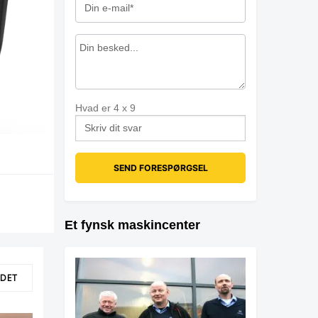
Hvad er
4
x
9
Et fynsk maskincenter
LDET