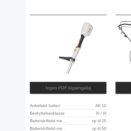
Ingen PDF tilgængelig
Anbefalet batteri
AK 10
Beskyttelsesklasse
III / III
Batteridriftstid med AK 10 min 1)
op til 25
Batteridriftstid med AK 20 min 1)
op til 50