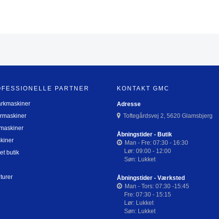
OFESSIONELLE PARTNER
KONTAKT GMC
arkmaskiner
Adresse
rmaskiner
Toftegårdsvej 2, 5620 Glamsbjerg
maskiner
Åbningstider - Butik
kiner
Man - Fre: 07:30 - 16:30
Lør: 09:00 - 12:00
et butik
Søn: Lukket
turer
Åbningstider - Værksted
Man - Tors: 07:30 -15:45
Fre: 07:30 - 15:15
Lør: Lukket
Søn: Lukket