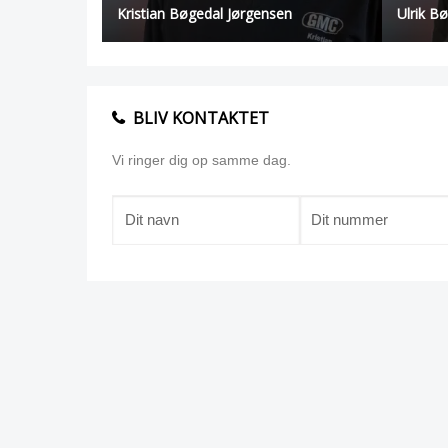
Kristian Bøgedal Jørgensen
Ulrik B
BLIV KONTAKTET
Vi ringer dig op samme dag.