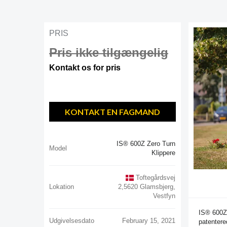
PRIS
Pris ikke tilgængelig
Kontakt os for pris
KONTAKT EN FAGMAND
IS® 600Z Zero Turn
Model
Klippere
Toftegårdsvej
Lokation
2,5620 Glamsbjerg,
Vestfyn
IS® 600Z 
Udgivelsesdato
February 15, 2021
patentere