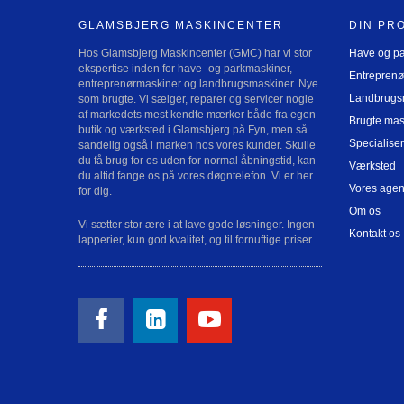
GLAMSBJERG MASKINCENTER
DIN PR
Hos Glamsbjerg Maskincenter (GMC) har vi stor
Have og p
ekspertise inden for have- og parkmaskiner,
Entreprenø
entreprenørmaskiner og landbrugsmaskiner. Nye
Landbrugs
som brugte. Vi sælger, reparer og servicer nogle
af markedets mest kendte mærker både fra egen
Brugte mas
butik og værksted i Glamsbjerg på Fyn, men så
Specialiser
sandelig også i marken hos vores kunder. Skulle
du få brug for os uden for normal åbningstid, kan
Værksted
du altid fange os på vores døgntelefon. Vi er her
Vores agen
for dig.
Om os
Vi sætter stor ære i at lave gode løsninger. Ingen
Kontakt os
lapperier, kun god kvalitet, og til fornuftige priser.