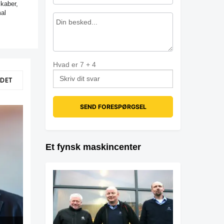
skaber,
al
Hvad er
7
+
4
LDET
Et fynsk maskincenter