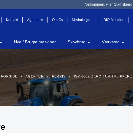
Velkommen, vi er Glamsbjerg 
Kontakt
Agenturer
Om Os
Medarbejdere
BIO-Maskine
Nye / Brugte maskiner
Skovbrug
Værksted
FORSIDE
/
AGENTUR
/
FERRIS
/ IS® 600Z ZERO TURN KLIPPERE
re