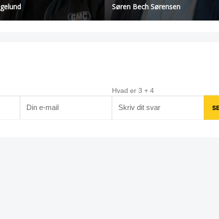
øgelund
Søren Bech Sørensen
Hvad er
3
+
4