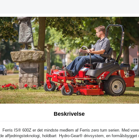
Beskrivelse
Ferris IS® 600Z er det mindste medlem af Ferris zero turn serien. Med vore
de affjedringsteknologi, holdbart Hydro-Gear® drivsystem, en formålsbygget m