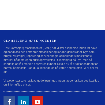
GLAMSBJERG MASKINCENTER
Hos Glamsbjerg Maskincenter (GMC) har vi stor ekspertise inden for have-
og parkmaskiner, entreprenørmaskiner og landbrugsmaskiner. Nye som
brugte. Vi sælger, reparer og servicer nogle af markedets mest kendte
mærker både fra egen butik og værksted i Glamsbjerg på Fyn, men så
sandelig også i marken hos vores kunder. Skulle du få brug for os uden for
normal åbningstid, kan du altid fange os på vores døgntelefon. Vi er her for
dig.
Vi sætter stor ære i at lave gode løsninger. Ingen lapperier, kun god kvalitet,
og til fornuftige priser.