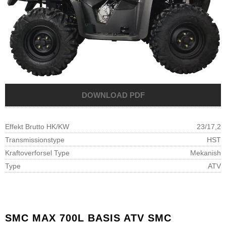
Effekt Brutto HK/KW
23/17,2
Transmissionstype
HST
Kraftoverforsel Type
Mekanish
Type
ATV
SMC
MAX 700L BASIS ATV SMC