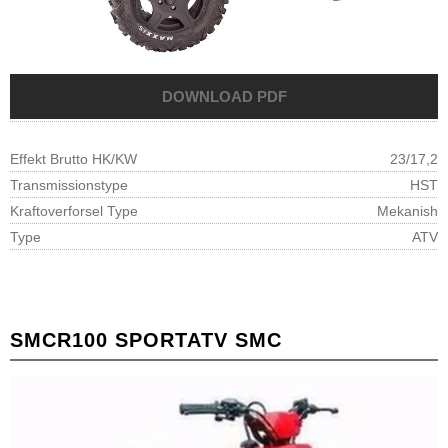
Effekt Brutto HK/KW
23/17,2
Transmissionstype
HST
Kraftoverforsel Type
Mekanish
Type
ATV
SMC
R100 SPORT
ATV SMC