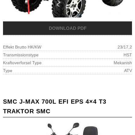
Effekt Brutto HK/KW
23/17,2
Transmissionstype
HST
Kraftoverforsel Type
Mekanish
Type
ATV
SMC J-MAX 700L EFI EPS 4×4 T3
TRAKTOR SMC