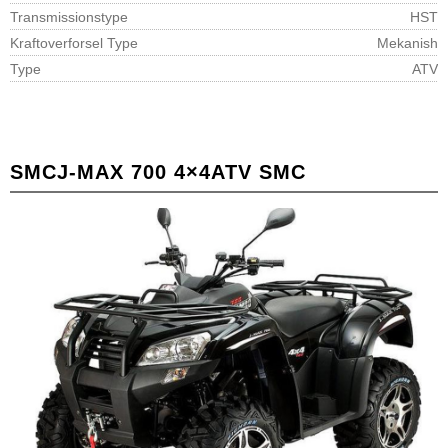
Transmissionstype
HST
Kraftoverforsel Type
Mekanish
Type
ATV
SMC
J-MAX 700 4×4
ATV SMC