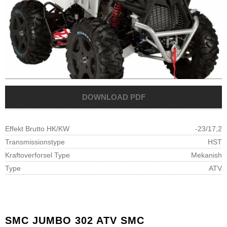
Effekt Brutto HK/KW
-23/17,2
Transmissionstype
HST
Kraftoverforsel Type
Mekanish
Type
ATV
SMC
JUMBO 302 ATV SMC