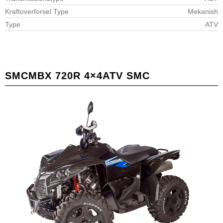
Kraftoverforsel Type
Mekanish
Type
ATV
SMC
MBX 720R 4×4
ATV SMC