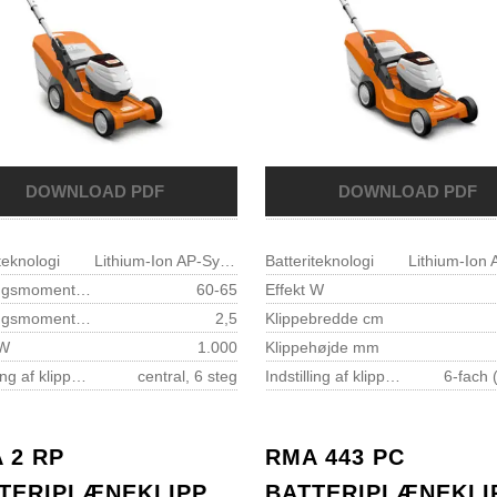
teknologi
Lithium-Ion AP-System
Batteriteknologi
Drejningsmoment knivbolt Nm
60-65
Effekt W
Drejningsmoment motor Nm
2,5
Klippebredde cm
 W
1.000
Klippehøjde mm
Indstilling af klippehøjde
central, 6 steg
Indstilling af klippehøjde
6-fach 
 2 RP
RMA 443 PC
TERIPLÆNEKLIPPERE-
BATTERIPLÆNEKLI