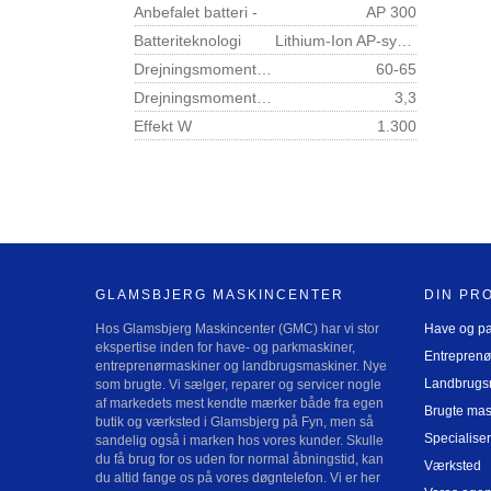
Anbefalet batteri -
AP 300
Batteriteknologi
Lithium-Ion AP-system
Drejningsmoment knivbolt Nm
60-65
Drejningsmoment motor Nm
3,3
Effekt W
1.300
GLAMSBJERG MASKINCENTER
DIN PR
Hos Glamsbjerg Maskincenter (GMC) har vi stor
Have og p
ekspertise inden for have- og parkmaskiner,
Entreprenø
entreprenørmaskiner og landbrugsmaskiner. Nye
Landbrugs
som brugte. Vi sælger, reparer og servicer nogle
af markedets mest kendte mærker både fra egen
Brugte mas
butik og værksted i Glamsbjerg på Fyn, men så
Specialiser
sandelig også i marken hos vores kunder. Skulle
du få brug for os uden for normal åbningstid, kan
Værksted
du altid fange os på vores døgntelefon. Vi er her