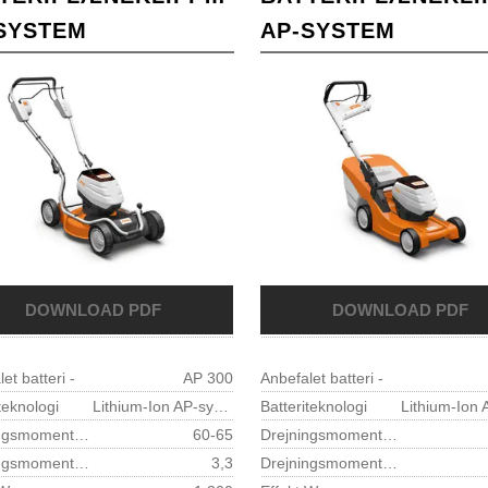
SYSTEM
AP-SYSTEM
et batteri -
AP 300
Anbefalet batteri -
teknologi
Lithium-Ion AP-system
Batteriteknologi
Drejningsmoment knivbolt Nm
60-65
Drejningsmoment knivbolt Nm
Drejningsmoment motor Nm
3,3
Drejningsmoment motor Nm