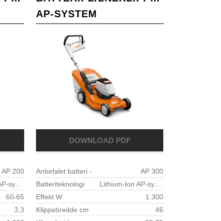
AP-SYSTEM
AP 200
Anbefalet batteri -
AP 300
Lithium-Ion AP-system
Batteriteknologi
Lithium-Ion AP-system
60-65
Effekt W
1.300
3,3
Klippebredde cm
46