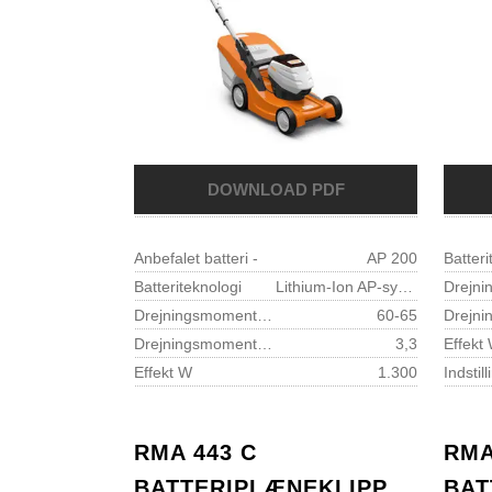
Anbefalet batteri -
AP 200
Batteri
Batteriteknologi
Lithium-Ion AP-system
Drejningsmoment knivbolt Nm
60-65
Drejningsmoment motor Nm
3,3
Effekt
Effekt W
1.300
RMA 443 C
RMA
BATTERIPLÆNEKLIPPERE-
BAT