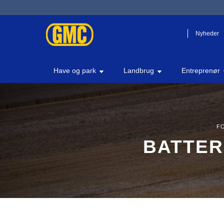
Nyheder
Have og park
Landbrug
Entreprenør
F
BATTER