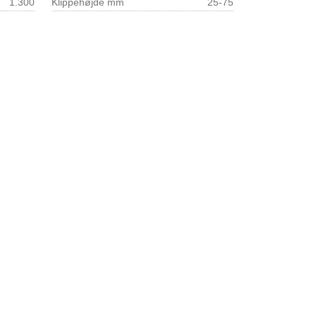
1.300
Klippehøjde mm
25-75