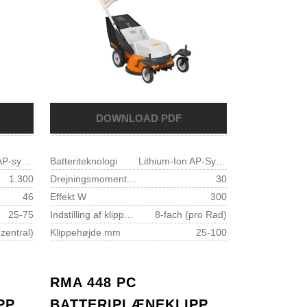
Lithium-Ion AP-system
Batteriteknologi
Lithium-Ion AP-System
1.300
Drejningsmoment knivbolt Nm
30
46
Effekt W
300
25-75
Indstilling af klippehøjde
8-fach (pro Rad)
(zentral)
Klippehøjde mm
25-100
RMA 448 PC
PPERE-
BATTERIPLÆNEKLIPPERE-