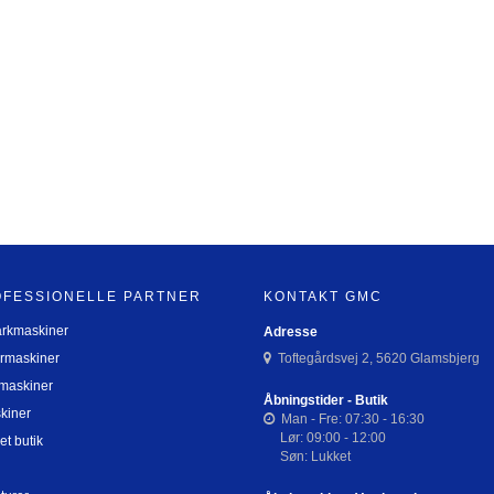
OFESSIONELLE PARTNER
KONTAKT GMC
arkmaskiner
Adresse
rmaskiner
Toftegårdsvej 2, 5620 Glamsbjerg
maskiner
Åbningstider - Butik
kiner
Man - Fre: 07:30 - 16:30
Lør: 09:00 - 12:00
et butik
Søn: Lukket