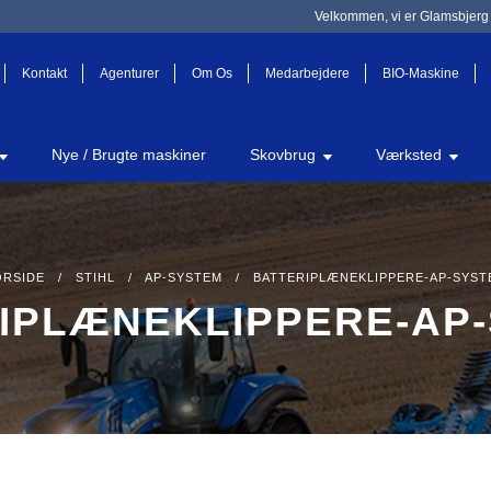
Velkommen, vi er Glamsbjerg 
Kontakt
Agenturer
Om Os
Medarbejdere
BIO-Maskine
Nye / Brugte maskiner
Skovbrug
Værksted
ORSIDE
/
STIHL
/
AP-SYSTEM
/ BATTERIPLÆNEKLIPPERE-AP-SYST
IPLÆNEKLIPPERE-AP