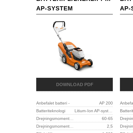
AP-SYSTEM
AP-
Anbefalet batteri -
AP 200
Anbefal
Batteriteknologi
Litium-Ion AP-system
Batteri
Drejningsmoment knivbolt Nm
60-65
Drejningsmoment motor Nm
2,5