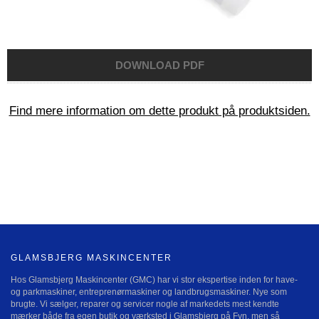
Find mere information om dette produkt på produktsiden.
GLAMSBJERG MASKINCENTER
Hos Glamsbjerg Maskincenter (GMC) har vi stor ekspertise inden for have-
og parkmaskiner, entreprenørmaskiner og landbrugsmaskiner. Nye som
brugte. Vi sælger, reparer og servicer nogle af markedets mest kendte
mærker både fra egen butik og værksted i Glamsbjerg på Fyn, men så