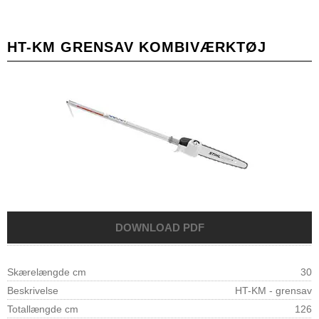
HT-KM GRENSAV KOMBIVÆRKTØJ
Skærelængde cm
30
Beskrivelse
HT-KM - grensav
Totallængde cm
126