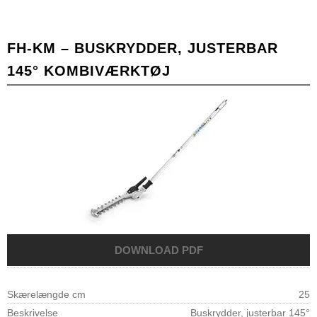
FH-KM – BUSKRYDDER, JUSTERBAR
145° KOMBIVÆRKTØJ
Skærelængde cm
25
Beskrivelse
Buskrydder, justerbar 145°