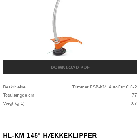
Beskrivelse
Trimmer FSB-KM, AutoCut C 6-2
Totallængde cm
77
Vægt kg 1)
0,7
HL-KM 145° HÆKKEKLIPPER