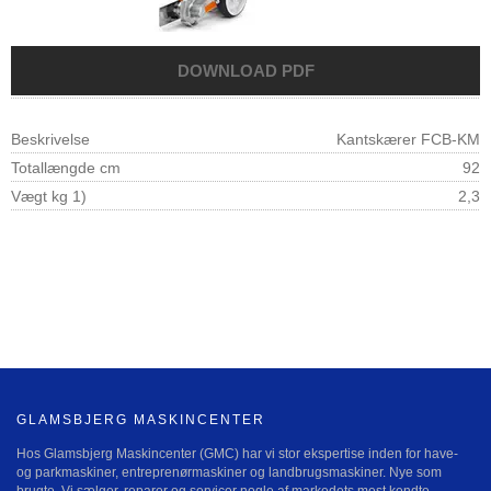
Beskrivelse
Kantskærer FCB-KM
Totallængde cm
92
Vægt kg 1)
2,3
GLAMSBJERG MASKINCENTER
Hos Glamsbjerg Maskincenter (GMC) har vi stor ekspertise inden for have-
og parkmaskiner, entreprenørmaskiner og landbrugsmaskiner. Nye som
brugte. Vi sælger, reparer og servicer nogle af markedets mest kendte