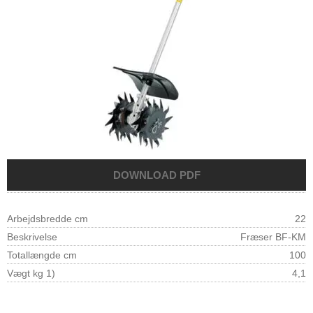
Arbejdsbredde cm
22
Beskrivelse
Fræser BF-KM
Totallængde cm
100
Vægt kg 1)
4,1