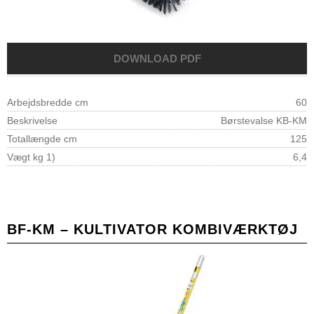
Arbejdsbredde cm
60
Beskrivelse
Børstevalse KB-KM
Totallængde cm
125
Vægt kg 1)
6,4
BF-KM – KULTIVATOR KOMBIVÆRKTØJ