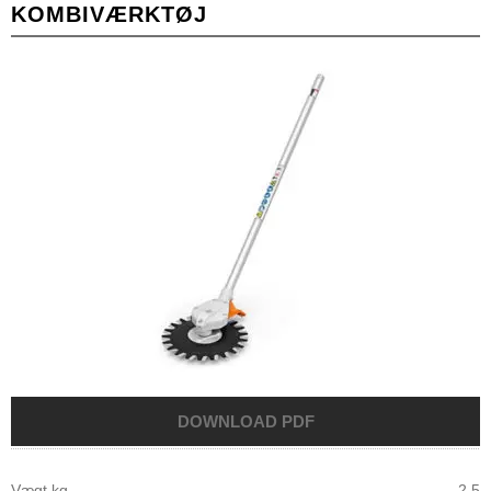
KOMBIVÆRKTØJ
Vægt kg
2,5