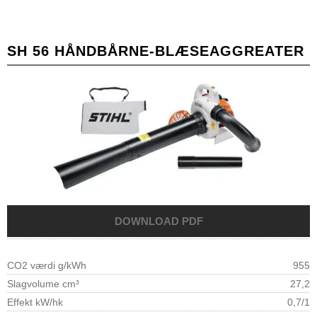
SH 56 HÅNDBÅRNE-BLÆSEAGGREATER
CO2 værdi g/kWh
955
Slagvolume cm³
27,2
Effekt kW/hk
0,7/1