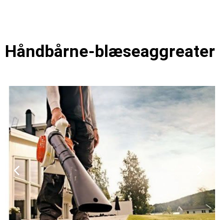
Håndbårne-blæseaggreater