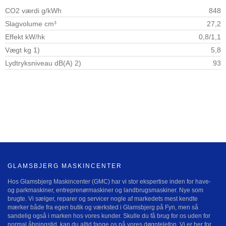
CO2 værdi g/kWh
848
Slagvolume cm³
27,2
Effekt kW/hk
0,8/1,1
Vægt kg 1)
5,8
Lydtryksniveau dB(A) 2)
93
GLAMSBJERG MASKINCENTER
Hos Glamsbjerg Maskincenter (GMC) har vi stor ekspertise inden for have-
og parkmaskiner, entreprenørmaskiner og landbrugsmaskiner. Nye som
brugte. Vi sælger, reparer og servicer nogle af markedets mest kendte
mærker både fra egen butik og værksted i Glamsbjerg på Fyn, men så
sandelig også i marken hos vores kunder. Skulle du få brug for os uden for
normal åbningstid, kan du altid fange os på vores døgntelefon. Vi er her for