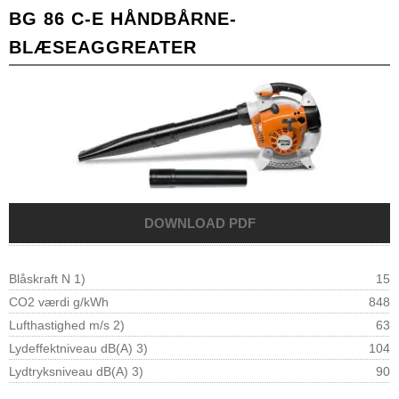
BG 86 C-E HÅNDBÅRNE-
BLÆSEAGGREATER
Blåskraft N 1)
15
CO2 værdi g/kWh
848
Lufthastighed m/s 2)
63
Lydeffektniveau dB(A) 3)
104
Lydtryksniveau dB(A) 3)
90