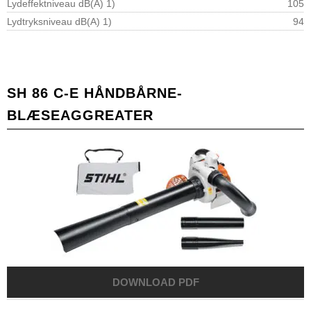
Lydeffektniveau dB(A) 1)
105
Lydtryksniveau dB(A) 1)
94
SH 86 C-E HÅNDBÅRNE-
BLÆSEAGGREATER