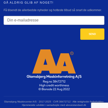
GÅ ALDRIG GLIB AF NOGET!
Få tilsendt de allerbedste nyheder og hotteste tilbud så snart de udkommer.
Glamsbjerg Maskincenter A/S · 2017-2025 · CVR 38472712 · Alle rettigheder forbeholdes·
Hjemmeside udviklet i samarbejde med abovestandard.dk