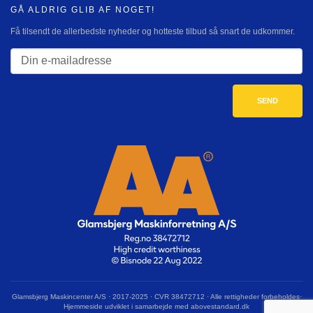
GÅ ALDRIG GLIB AF NOGET!
Få tilsendt de allerbedste nyheder og hotteste tilbud så snart de udkommer.
Glamsbjerg Maskincenter A/S · 2017-2025 · CVR 38472712 · Alle rettigheder forbeholdes·
Hjemmeside udviklet i samarbejde med abovestandard.dk