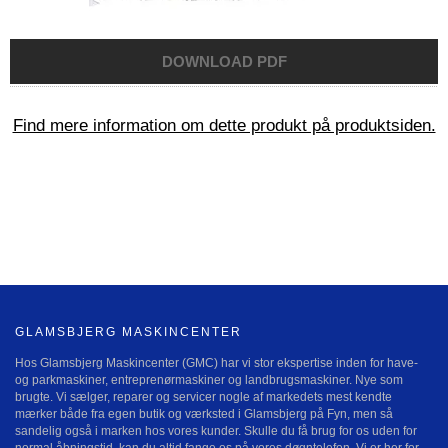
Find mere information om dette produkt på produktsiden.
GLAMSBJERG MASKINCENTER
Hos Glamsbjerg Maskincenter (GMC) har vi stor ekspertise inden for have-
og parkmaskiner, entreprenørmaskiner og landbrugsmaskiner. Nye som
brugte. Vi sælger, reparer og servicer nogle af markedets mest kendte
mærker både fra egen butik og værksted i Glamsbjerg på Fyn, men så
sandelig også i marken hos vores kunder. Skulle du få brug for os uden for
normal åbningstid, kan du altid fange os på vores døgntelefon. Vi er her for