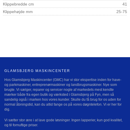
Klippebredde cm
41
Klippehøjde mm
25-75
GLAMSBJERG MASKINCENTER
Hos Glamsbjerg Maskincenter (GMC) har vi stor ekspertise inden for have-
og parkmaskiner, entreprenørmaskiner og landbrugsmaskiner. Nye som
brugte. Vi sælger, reparer og servicer nogle af markedets mest kendte
mærker både fra egen butik og værksted i Glamsbjerg på Fyn, men så
sandelig også i marken hos vores kunder. Skulle du få brug for os uden for
normal åbningstid, kan du altid fange os på vores døgntelefon. Vi er her for
dig.
Vi sætter stor ære i at lave gode løsninger. Ingen lapperier, kun god kvalitet,
og til fornuftige priser.