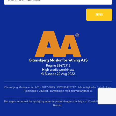
Glamsbjerg Maskincenter A/S · 2017-2025 · CVR 38472712 · Alle rettigheder forbeholdes·
Hjemmeside udviklet i samarbejde med abovestandard.dk
Der tages forbehold for trykfejl og løbende prisændringer som følge af Covid-19 og krigen i
Ukraine.