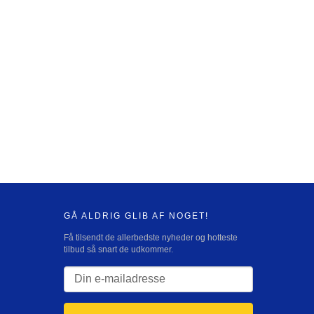
GÅ ALDRIG GLIB AF NOGET!
Få tilsendt de allerbedste nyheder og hotteste
tilbud så snart de udkommer.