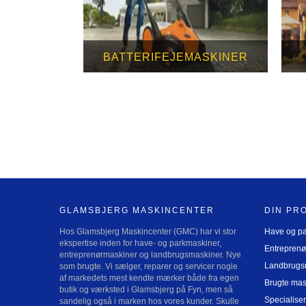
BATTERIFEJEMASKINER
GLAMSBJERG MASKINCENTER
DIN PR
Hos Glamsbjerg Maskincenter (GMC) har vi stor
Have og p
ekspertise inden for have- og parkmaskiner,
Entreprenø
entreprenørmaskiner og landbrugsmaskiner. Nye
Landbrugs
som brugte. Vi sælger, reparer og servicer nogle
af markedets mest kendte mærker både fra egen
Brugte mas
butik og værksted i Glamsbjerg på Fyn, men så
Specialiser
sandelig også i marken hos vores kunder. Skulle