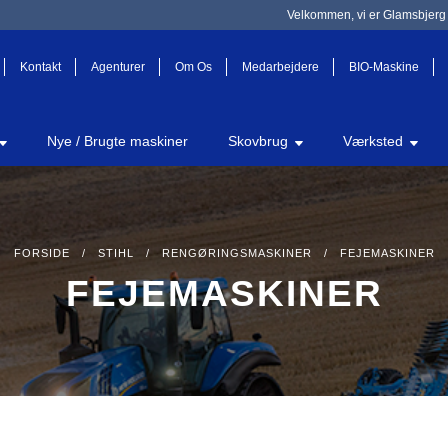
Velkommen, vi er Glamsbjerg 
Kontakt
Agenturer
Om Os
Medarbejdere
BIO-Maskine
Nye / Brugte maskiner
Skovbrug
Værksted
FORSIDE
/
STIHL
/
RENGØRINGSMASKINER
/ FEJEMASKINER
FEJEMASKINER