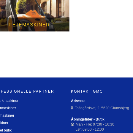
FEJEMASKINER
OFESSIONELLE PARTNER
KONTAKT GMC
arkmaskiner
Adresse
rmaskiner
Toftegårdsvej 2, 5620 Glamsbjerg
maskiner
Åbningstider - Butik
kiner
Man - Fre: 07:30 - 16:30
Lør: 09:00 - 12:00
et butik